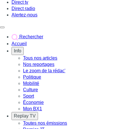
Direct tv
Direct radio
Alertez-nous
Déclencher le menu
Rechercher
Accueil
Info
Tous nos articles
Nos reportages
Le zoom de la rédac'
Politique
Mobilité
Culture
Sport
Économie
Mon BX1
Replay TV
Toutes nos émissions