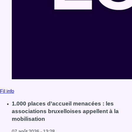
Fil info
1.000 places d’accueil menacées : les
associations bruxelloises appellent à la
mobilisation
07 août 2026 - 13:28