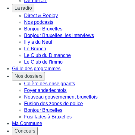
Dernier JT
La radio
Direct & Replay
Nos podcasts
Bonjour Bruxelles
Bonjour Bruxelles: les interviews
Il y a du Neuf
Le Brunch
Le Club du Dimanche
Le Club de l'Immo
Grille des programmes
Nos dossiers
Colère des enseignants
Foyer anderlechtois
Nouveau gouvernement bruxellois
Fusion des zones de police
Bonjour Bruxelles
Fusillades à Bruxelles
Ma Commune
Concours