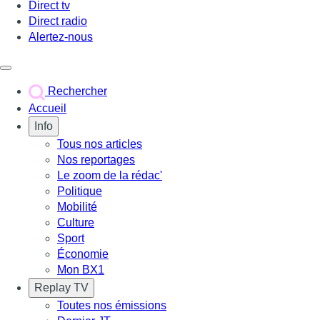
Direct tv
Direct radio
Alertez-nous
Déclencher le menu
Rechercher
Accueil
Info
Tous nos articles
Nos reportages
Le zoom de la rédac'
Politique
Mobilité
Culture
Sport
Économie
Mon BX1
Replay TV
Toutes nos émissions