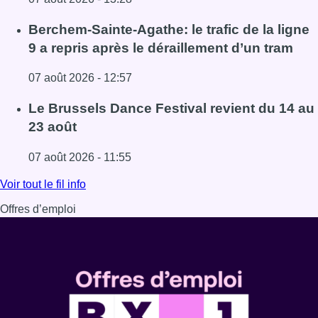
Lire l'article 1.000 places d’accueil menacées : les associ
Berchem-Sainte-Agathe: le trafic de la ligne
9 a repris après le déraillement d’un tram
07 août 2026 - 12:57
Lire l'article Berchem-Sainte-Agathe: le trafic de la ligne 
Le Brussels Dance Festival revient du 14 au
23 août
07 août 2026 - 11:55
Lire l'article Le Brussels Dance Festival revient du 14 au 
Voir tout le fil info
Offres d’emploi