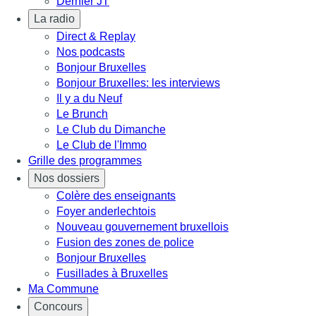
Dernier JT
La radio
Direct & Replay
Nos podcasts
Bonjour Bruxelles
Bonjour Bruxelles: les interviews
Il y a du Neuf
Le Brunch
Le Club du Dimanche
Le Club de l'Immo
Grille des programmes
Nos dossiers
Colère des enseignants
Foyer anderlechtois
Nouveau gouvernement bruxellois
Fusion des zones de police
Bonjour Bruxelles
Fusillades à Bruxelles
Ma Commune
Concours