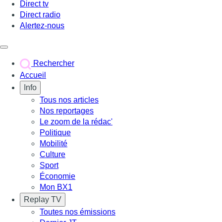
Direct tv
Direct radio
Alertez-nous
Déclencher le menu
Rechercher
Accueil
Info
Tous nos articles
Nos reportages
Le zoom de la rédac'
Politique
Mobilité
Culture
Sport
Économie
Mon BX1
Replay TV
Toutes nos émissions