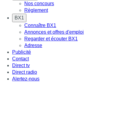
Nos concours
Règlement
BX1
Connaître BX1
Annonces et offres d'emploi
Regarder et écouter BX1
Adresse
Publicité
Contact
Direct tv
Direct radio
Alertez-nous