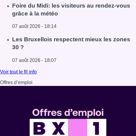
Lire l'article Pizza Nizar: un coup de pub inattendu grâce à
Foire du Midi: les visiteurs au rendez-vous
grâce à la météo
07 août 2026 - 18:14
Lire l'article Foire du Midi: les visiteurs au rendez-vous g
Les Bruxellois respectent mieux les zones
30 ?
07 août 2026 - 18:07
Lire l'article Les Bruxellois respectent mieux les zones 30
Voir tout le fil info
Offres d’emploi