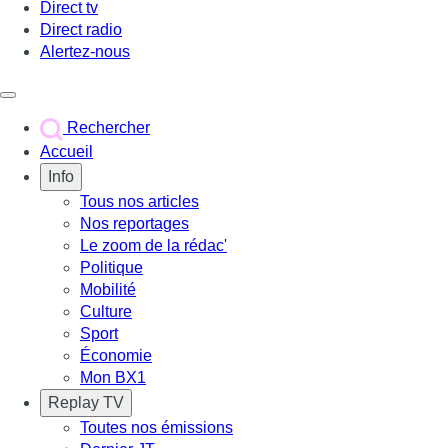
Direct tv
Direct radio
Alertez-nous
Déclencher le menu
Rechercher
Accueil
Info
Tous nos articles
Nos reportages
Le zoom de la rédac'
Politique
Mobilité
Culture
Sport
Économie
Mon BX1
Replay TV
Toutes nos émissions