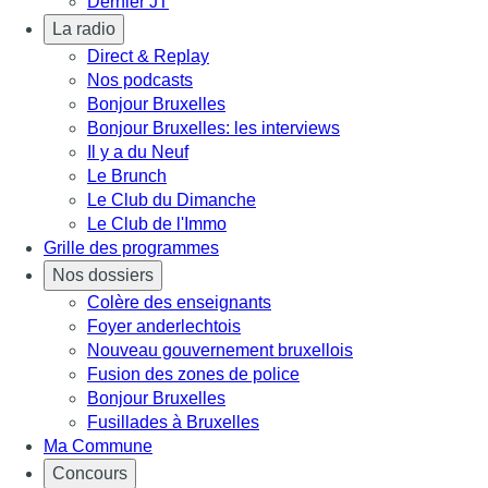
Dernier JT
La radio
Direct & Replay
Nos podcasts
Bonjour Bruxelles
Bonjour Bruxelles: les interviews
Il y a du Neuf
Le Brunch
Le Club du Dimanche
Le Club de l'Immo
Grille des programmes
Nos dossiers
Colère des enseignants
Foyer anderlechtois
Nouveau gouvernement bruxellois
Fusion des zones de police
Bonjour Bruxelles
Fusillades à Bruxelles
Ma Commune
Concours