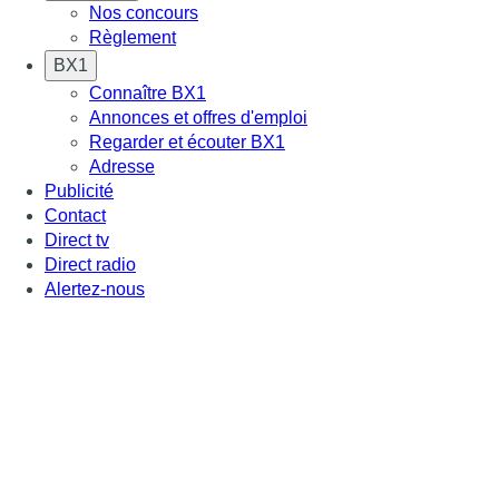
Nos concours
Règlement
BX1
Connaître BX1
Annonces et offres d'emploi
Regarder et écouter BX1
Adresse
Publicité
Contact
Direct tv
Direct radio
Alertez-nous