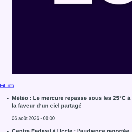
Fil info
Météo : Le mercure repasse sous les 25°C à
la faveur d’un ciel partagé
06 août 2026 - 08:00
Lire l'article Météo : Le mercure repasse sous les 25°C à l
Centre Fedasil à Uccle : l’audience reportée