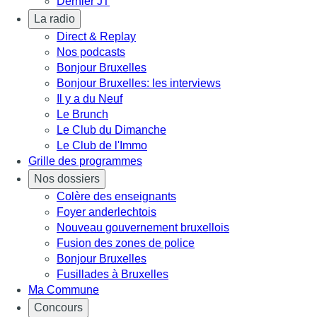
Dernier JT
La radio
Direct & Replay
Nos podcasts
Bonjour Bruxelles
Bonjour Bruxelles: les interviews
Il y a du Neuf
Le Brunch
Le Club du Dimanche
Le Club de l'Immo
Grille des programmes
Nos dossiers
Colère des enseignants
Foyer anderlechtois
Nouveau gouvernement bruxellois
Fusion des zones de police
Bonjour Bruxelles
Fusillades à Bruxelles
Ma Commune
Concours