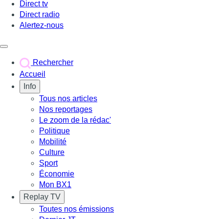
Direct tv
Direct radio
Alertez-nous
Déclencher le menu
Rechercher
Accueil
Info
Tous nos articles
Nos reportages
Le zoom de la rédac'
Politique
Mobilité
Culture
Sport
Économie
Mon BX1
Replay TV
Toutes nos émissions