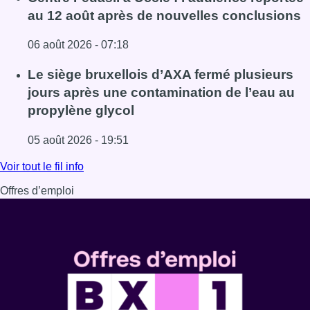
au 12 août après de nouvelles conclusions
06 août 2026 - 07:18
Lire l'article Centre Fedasil à Uccle : l’audience reporté
Le siège bruxellois d’AXA fermé plusieurs
jours après une contamination de l’eau au
propylène glycol
05 août 2026 - 19:51
Lire l'article Le siège bruxellois d’AXA fermé plusieurs j
Voir tout le fil info
Offres d’emploi