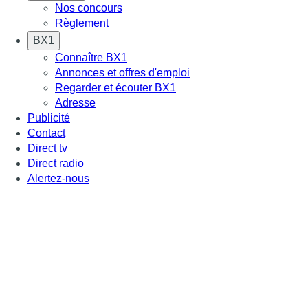
Nos concours
Règlement
BX1
Connaître BX1
Annonces et offres d'emploi
Regarder et écouter BX1
Adresse
Publicité
Contact
Direct tv
Direct radio
Alertez-nous