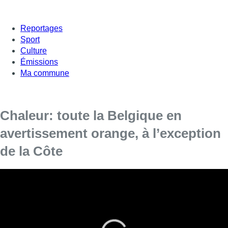
Reportages
Sport
Culture
Émissions
Ma commune
Chaleur: toute la Belgique en
avertissement orange, à l’exception
de la Côte
L’Institut royal météorologique (IRM) a encore placé toutes
les provinces de Belgique en code d’avertissement orange
ce samedi, synonyme de températures élevées avoisinant
les 35 degrés.