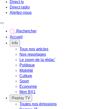
Direct tv
Direct radio
Alertez-nous
Déclencher le menu
Rechercher
Accueil
Info
Tous nos articles
Nos reportages
Le zoom de la rédac'
Politique
Mobilité
Culture
Sport
Économie
Mon BX1
Replay TV
Toutes nos émissions