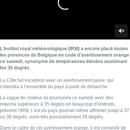
La Côte fait exception avec un avertissement jaune, qui
s’étendra à l’ensemble du pays à partir de dimanche.
La vague de chaleur se poursuivra ce samedi avec des
maxima supérieurs à 35 degrés en beaucoup d’endroits,
prévient l’IRM. L’est du pays pourrait même affronter jusqu’à 37
ou 38 degrés, voire très ponctuellement 39 degrés.
Dans le cadre de cet avertissement orange, il est conseillé de
boire régulièrement, de se vêtir légèrement, de passer ses
journées dans des endroits frais et d’éviter la chaleur extérieure
en fermant portes et fenêtres.
La phase d’alerte du plan ozone et fortes chaleurs activée par
le SPF Santé publique reste par ailleurs d’actualité.
Belga
Lire aussi :
Un nouveau club de MMA ouvre