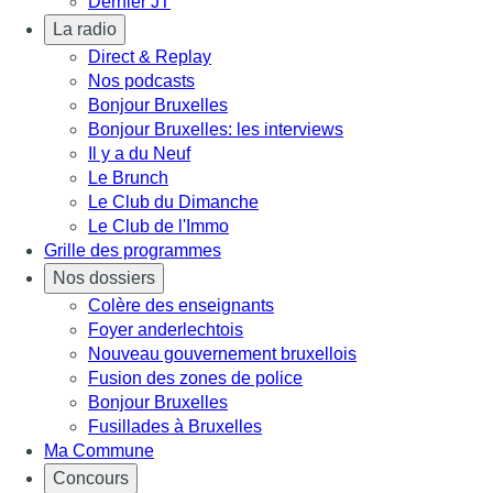
Dernier JT
La radio
Direct & Replay
Nos podcasts
Bonjour Bruxelles
Bonjour Bruxelles: les interviews
Il y a du Neuf
Le Brunch
Le Club du Dimanche
Le Club de l'Immo
Grille des programmes
Nos dossiers
Colère des enseignants
Foyer anderlechtois
Nouveau gouvernement bruxellois
Fusion des zones de police
Bonjour Bruxelles
Fusillades à Bruxelles
Ma Commune
Concours