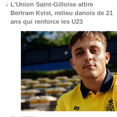
Consulter l'article "L’Union Saint-Gilloise at
08 août 2026
Partager l'article
Facebook
Twitter
WhatsApp
Share
27 juin 2026
- 11h05
avertissement orange
Canicule
Chaleur
côte
Été