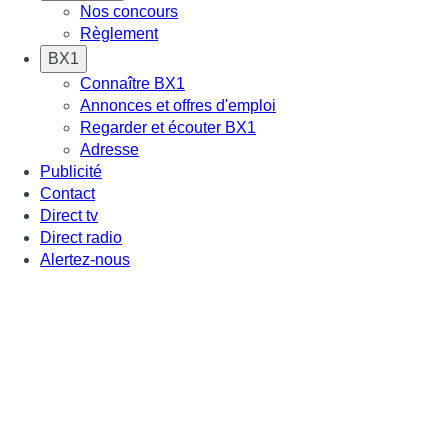
Nos concours
Règlement
BX1
Connaître BX1
Annonces et offres d'emploi
Regarder et écouter BX1
Adresse
Publicité
Contact
Direct tv
Direct radio
Alertez-nous