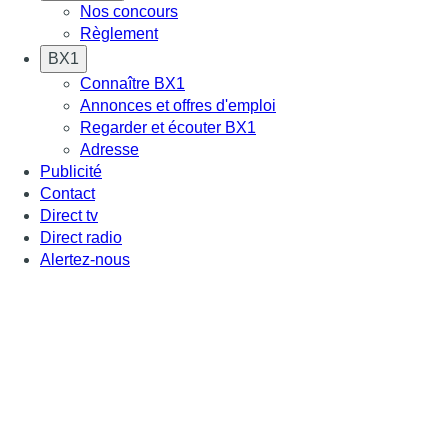
Nos concours
Règlement
BX1
Connaître BX1
Annonces et offres d'emploi
Regarder et écouter BX1
Adresse
Publicité
Contact
Direct tv
Direct radio
Alertez-nous