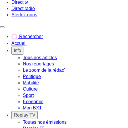
Direct tv
Direct radio
Alertez-nous
Déclencher le menu
Rechercher
Accueil
Info
Tous nos articles
Nos reportages
Le zoom de la rédac'
Politique
Mobilité
Culture
Sport
Économie
Mon BX1
Replay TV
Toutes nos émissions