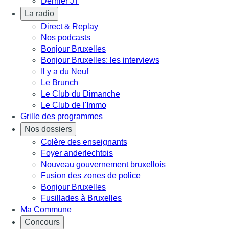
Dernier JT
La radio
Direct & Replay
Nos podcasts
Bonjour Bruxelles
Bonjour Bruxelles: les interviews
Il y a du Neuf
Le Brunch
Le Club du Dimanche
Le Club de l'Immo
Grille des programmes
Nos dossiers
Colère des enseignants
Foyer anderlechtois
Nouveau gouvernement bruxellois
Fusion des zones de police
Bonjour Bruxelles
Fusillades à Bruxelles
Ma Commune
Concours