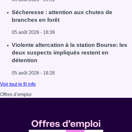
Lire l'article Le siège bruxellois d’AXA fermé plusieurs j
Sécheresse : attention aux chutes de
branches en forêt
05 août 2026 - 18:39
Lire l'article Sécheresse : attention aux chutes de branche
Violente altercation à la station Bourse: les
deux suspects impliqués restent en
détention
05 août 2026 - 18:28
Lire l'article Violente altercation à la station Bourse: les
Voir tout le fil info
Offres d’emploi