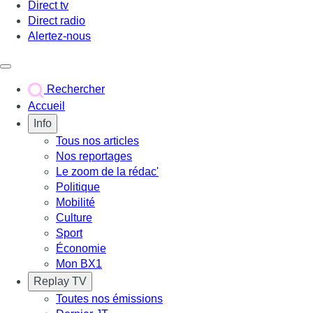
Direct tv
Direct radio
Alertez-nous
Déclencher le menu
Rechercher
Accueil
Info
Tous nos articles
Nos reportages
Le zoom de la rédac'
Politique
Mobilité
Culture
Sport
Économie
Mon BX1
Replay TV
Toutes nos émissions