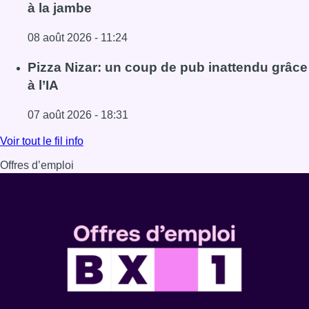
à la jambe
08 août 2026 - 11:24
Lire l'article Coups de feu sur fond de “rivalité amoureus
Pizza Nizar: un coup de pub inattendu grâce
à l’IA
07 août 2026 - 18:31
Lire l'article Pizza Nizar: un coup de pub inattendu grâce à
Voir tout le fil info
Offres d’emploi