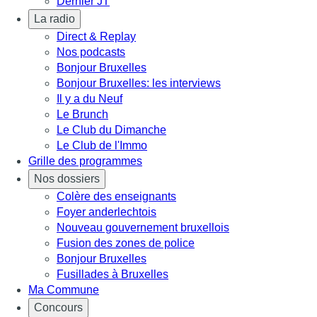
Dernier JT
La radio
Direct & Replay
Nos podcasts
Bonjour Bruxelles
Bonjour Bruxelles: les interviews
Il y a du Neuf
Le Brunch
Le Club du Dimanche
Le Club de l'Immo
Grille des programmes
Nos dossiers
Colère des enseignants
Foyer anderlechtois
Nouveau gouvernement bruxellois
Fusion des zones de police
Bonjour Bruxelles
Fusillades à Bruxelles
Ma Commune
Concours