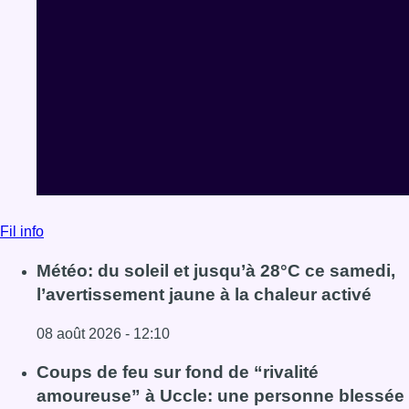
Fil info
Météo: du soleil et jusqu’à 28°C ce samedi,
l’avertissement jaune à la chaleur activé
08 août 2026 - 12:10
Lire l'article Météo: du soleil et jusqu’à 28°C ce samedi, l
Coups de feu sur fond de “rivalité
amoureuse” à Uccle: une personne blessée