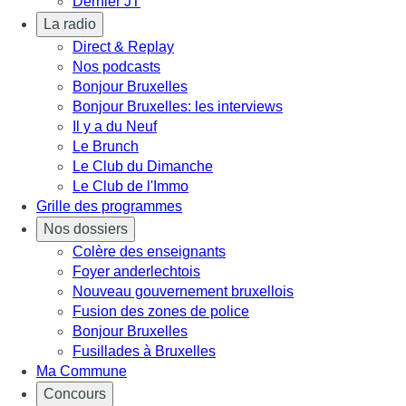
Dernier JT
La radio
Direct & Replay
Nos podcasts
Bonjour Bruxelles
Bonjour Bruxelles: les interviews
Il y a du Neuf
Le Brunch
Le Club du Dimanche
Le Club de l'Immo
Grille des programmes
Nos dossiers
Colère des enseignants
Foyer anderlechtois
Nouveau gouvernement bruxellois
Fusion des zones de police
Bonjour Bruxelles
Fusillades à Bruxelles
Ma Commune
Concours