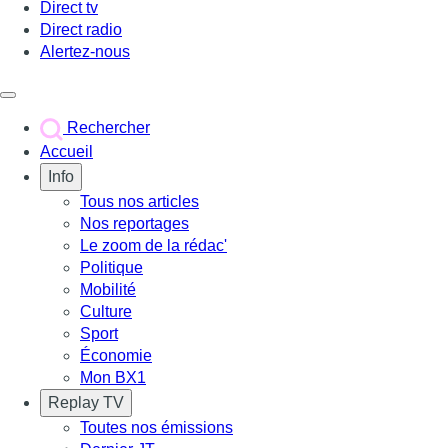
Direct tv
Direct radio
Alertez-nous
Déclencher le menu
Rechercher
Accueil
Info
Tous nos articles
Nos reportages
Le zoom de la rédac'
Politique
Mobilité
Culture
Sport
Économie
Mon BX1
Replay TV
Toutes nos émissions