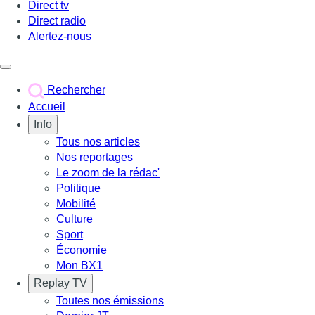
Direct tv
Direct radio
Alertez-nous
Déclencher le menu
Rechercher
Accueil
Info
Tous nos articles
Nos reportages
Le zoom de la rédac'
Politique
Mobilité
Culture
Sport
Économie
Mon BX1
Replay TV
Toutes nos émissions