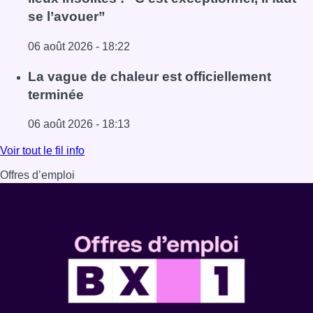
se l’avouer”
06 août 2026 - 18:22
Lire l'article À Bruxelles, le blocus s’invite dans des lieux i
La vague de chaleur est officiellement
terminée
06 août 2026 - 18:13
Lire l'article La vague de chaleur est officiellement termin
Voir tout le fil info
Offres d’emploi