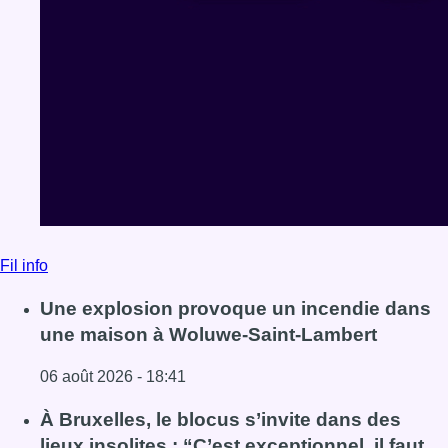
Fil info
Une explosion provoque un incendie dans
une maison à Woluwe-Saint-Lambert
06 août 2026 - 18:41
Lire l'article Une explosion provoque un incendie dans 
À Bruxelles, le blocus s’invite dans des
lieux insolites : “C’est exceptionnel, il faut