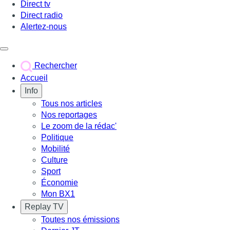
Direct tv
Direct radio
Alertez-nous
Déclencher le menu
Rechercher
Accueil
Info
Tous nos articles
Nos reportages
Le zoom de la rédac'
Politique
Mobilité
Culture
Sport
Économie
Mon BX1
Replay TV
Toutes nos émissions