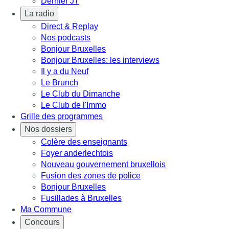
Dernier JT
La radio
Direct & Replay
Nos podcasts
Bonjour Bruxelles
Bonjour Bruxelles: les interviews
Il y a du Neuf
Le Brunch
Le Club du Dimanche
Le Club de l'Immo
Grille des programmes
Nos dossiers
Colère des enseignants
Foyer anderlechtois
Nouveau gouvernement bruxellois
Fusion des zones de police
Bonjour Bruxelles
Fusillades à Bruxelles
Ma Commune
Concours