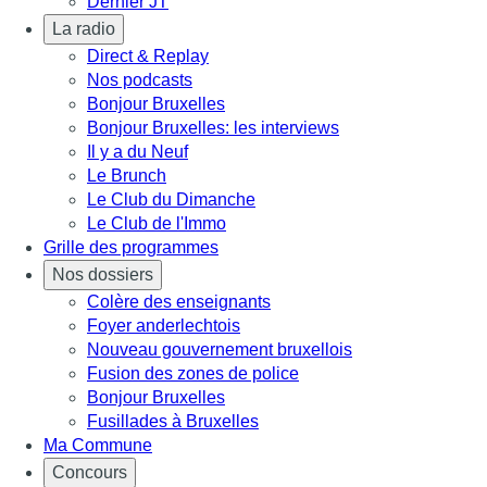
Dernier JT
La radio
Direct & Replay
Nos podcasts
Bonjour Bruxelles
Bonjour Bruxelles: les interviews
Il y a du Neuf
Le Brunch
Le Club du Dimanche
Le Club de l'Immo
Grille des programmes
Nos dossiers
Colère des enseignants
Foyer anderlechtois
Nouveau gouvernement bruxellois
Fusion des zones de police
Bonjour Bruxelles
Fusillades à Bruxelles
Ma Commune
Concours