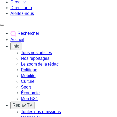
Direct tv
Direct radio
Alertez-nous
Déclencher le menu
Rechercher
Accueil
Info
Tous nos articles
Nos reportages
Le zoom de la rédac'
Politique
Mobilité
Culture
Sport
Économie
Mon BX1
Replay TV
Toutes nos émissions