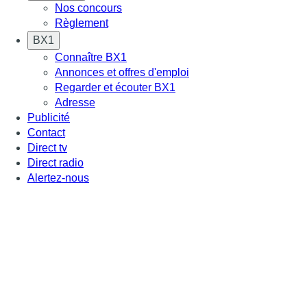
Nos concours
Règlement
BX1
Connaître BX1
Annonces et offres d'emploi
Regarder et écouter BX1
Adresse
Publicité
Contact
Direct tv
Direct radio
Alertez-nous