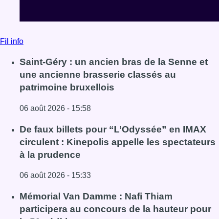
Fil info
Saint-Géry : un ancien bras de la Senne et
une ancienne brasserie classés au
patrimoine bruxellois
06 août 2026 - 15:58
Lire l'article Saint-Géry : un ancien bras de la Senne et 
De faux billets pour “L’Odyssée” en IMAX
circulent : Kinepolis appelle les spectateurs
à la prudence
06 août 2026 - 15:33
Lire l'article De faux billets pour “L’Odyssée” en IMAX cir
Mémorial Van Damme : Nafi Thiam
participera au concours de la hauteur pour