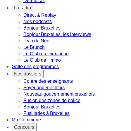
Dernier JT
La radio
Direct & Replay
Nos podcasts
Bonjour Bruxelles
Bonjour Bruxelles: les interviews
Il y a du Neuf
Le Brunch
Le Club du Dimanche
Le Club de l'Immo
Grille des programmes
Nos dossiers
Colère des enseignants
Foyer anderlechtois
Nouveau gouvernement bruxellois
Fusion des zones de police
Bonjour Bruxelles
Fusillades à Bruxelles
Ma Commune
Concours