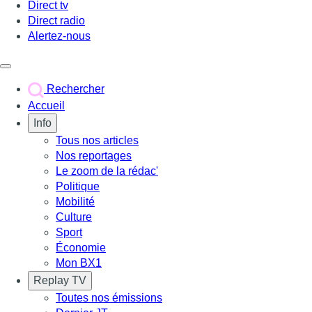
Direct tv
Direct radio
Alertez-nous
Déclencher le menu
Rechercher
Accueil
Info
Tous nos articles
Nos reportages
Le zoom de la rédac'
Politique
Mobilité
Culture
Sport
Économie
Mon BX1
Replay TV
Toutes nos émissions