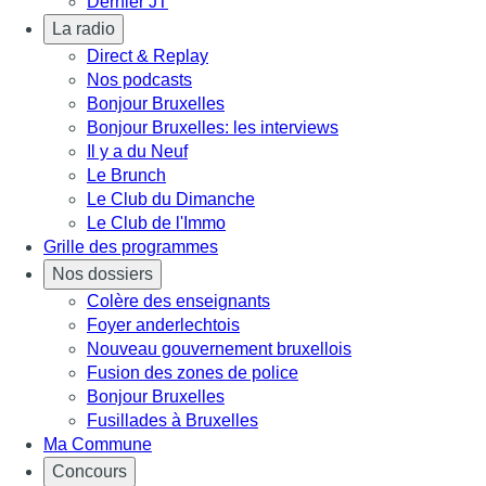
Dernier JT
La radio
Direct & Replay
Nos podcasts
Bonjour Bruxelles
Bonjour Bruxelles: les interviews
Il y a du Neuf
Le Brunch
Le Club du Dimanche
Le Club de l'Immo
Grille des programmes
Nos dossiers
Colère des enseignants
Foyer anderlechtois
Nouveau gouvernement bruxellois
Fusion des zones de police
Bonjour Bruxelles
Fusillades à Bruxelles
Ma Commune
Concours