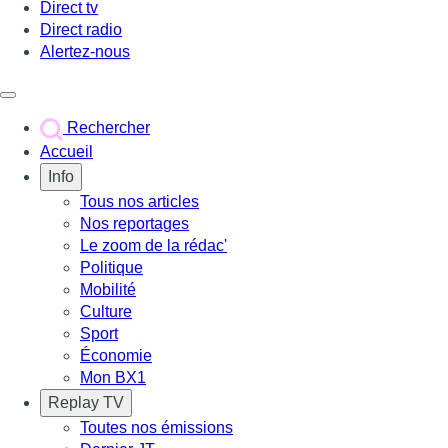
Direct tv
Direct radio
Alertez-nous
Déclencher le menu
Rechercher
Accueil
Info
Tous nos articles
Nos reportages
Le zoom de la rédac'
Politique
Mobilité
Culture
Sport
Économie
Mon BX1
Replay TV
Toutes nos émissions