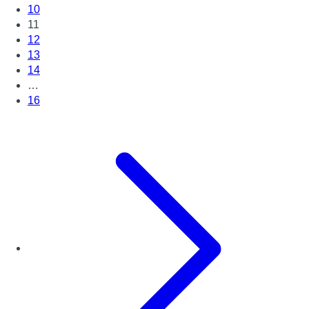
10
11
12
13
14
…
16
Page suivante