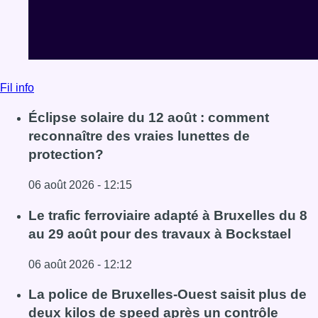
Fil info
Éclipse solaire du 12 août : comment
reconnaître des vraies lunettes de
protection?
06 août 2026 - 12:15
Lire l'article Éclipse solaire du 12 août : comment reconna
Le trafic ferroviaire adapté à Bruxelles du 8
au 29 août pour des travaux à Bockstael
06 août 2026 - 12:12
Lire l'article Le trafic ferroviaire adapté à Bruxelles du 8
La police de Bruxelles-Ouest saisit plus de
deux kilos de speed après un contrôle