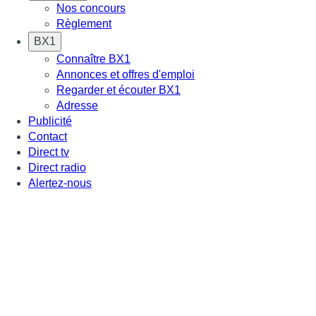
Nos concours
Règlement
BX1
Connaître BX1
Annonces et offres d'emploi
Regarder et écouter BX1
Adresse
Publicité
Contact
Direct tv
Direct radio
Alertez-nous