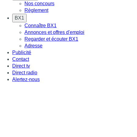
Nos concours
Règlement
BX1
Connaître BX1
Annonces et offres d'emploi
Regarder et écouter BX1
Adresse
Publicité
Contact
Direct tv
Direct radio
Alertez-nous