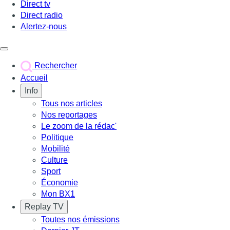
Direct tv
Direct radio
Alertez-nous
Déclencher le menu
Rechercher
Accueil
Info
Tous nos articles
Nos reportages
Le zoom de la rédac'
Politique
Mobilité
Culture
Sport
Économie
Mon BX1
Replay TV
Toutes nos émissions