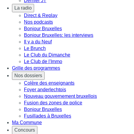
Dernier JT
La radio
Direct & Replay
Nos podcasts
Bonjour Bruxelles
Bonjour Bruxelles: les interviews
Il y a du Neuf
Le Brunch
Le Club du Dimanche
Le Club de l'Immo
Grille des programmes
Nos dossiers
Colère des enseignants
Foyer anderlechtois
Nouveau gouvernement bruxellois
Fusion des zones de police
Bonjour Bruxelles
Fusillades à Bruxelles
Ma Commune
Concours