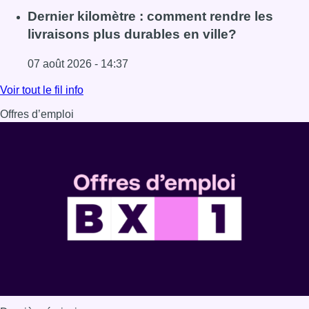
Lire l'article Mémorial Van Damme: “From Ivo to Mondo”, 
Dernier kilomètre : comment rendre les
livraisons plus durables en ville?
07 août 2026 - 14:37
Lire l'article Dernier kilomètre : comment rendre les livrai
Voir tout le fil info
Offres d’emploi