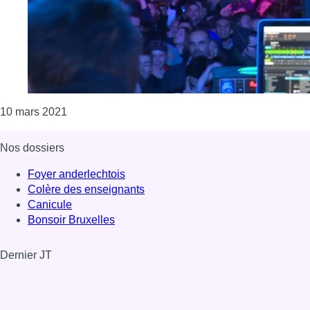
Consulter l'article "Les boîtes de nuit fermées dep
10 mars 2021
Nos dossiers
Foyer anderlechtois
Colère des enseignants
Canicule
Bonsoir Bruxelles
Dernier JT
Voir le dernier JT