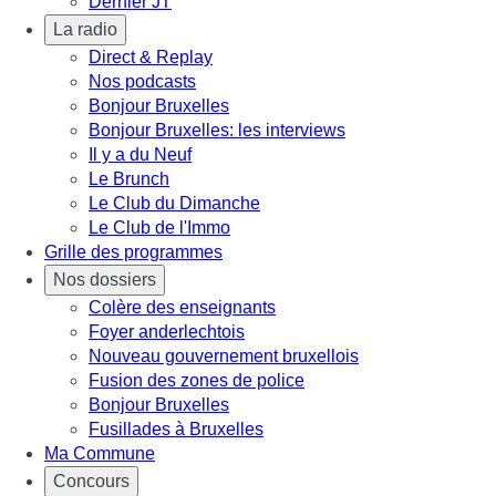
Dernier JT
La radio
Direct & Replay
Nos podcasts
Bonjour Bruxelles
Bonjour Bruxelles: les interviews
Il y a du Neuf
Le Brunch
Le Club du Dimanche
Le Club de l'Immo
Grille des programmes
Nos dossiers
Colère des enseignants
Foyer anderlechtois
Nouveau gouvernement bruxellois
Fusion des zones de police
Bonjour Bruxelles
Fusillades à Bruxelles
Ma Commune
Concours