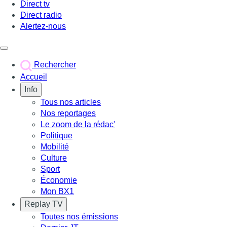
Direct tv
Direct radio
Alertez-nous
Déclencher le menu
Rechercher
Accueil
Info
Tous nos articles
Nos reportages
Le zoom de la rédac'
Politique
Mobilité
Culture
Sport
Économie
Mon BX1
Replay TV
Toutes nos émissions