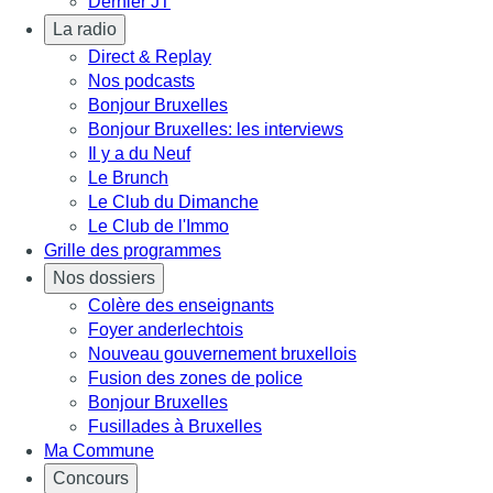
Dernier JT
La radio
Direct & Replay
Nos podcasts
Bonjour Bruxelles
Bonjour Bruxelles: les interviews
Il y a du Neuf
Le Brunch
Le Club du Dimanche
Le Club de l'Immo
Grille des programmes
Nos dossiers
Colère des enseignants
Foyer anderlechtois
Nouveau gouvernement bruxellois
Fusion des zones de police
Bonjour Bruxelles
Fusillades à Bruxelles
Ma Commune
Concours