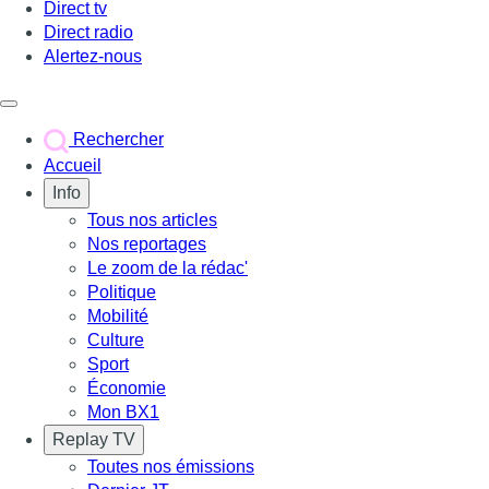
Direct tv
Direct radio
Alertez-nous
Déclencher le menu
Rechercher
Accueil
Info
Tous nos articles
Nos reportages
Le zoom de la rédac'
Politique
Mobilité
Culture
Sport
Économie
Mon BX1
Replay TV
Toutes nos émissions