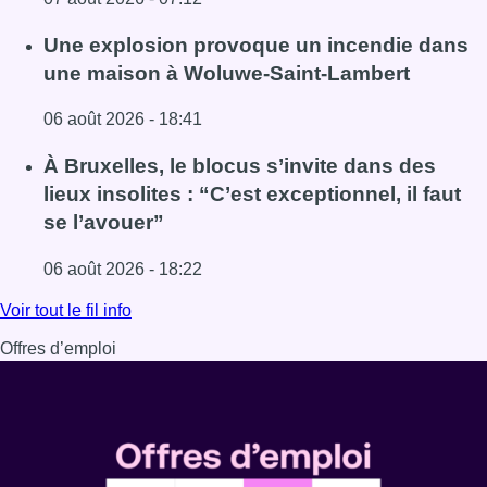
Lire l'article Schaerbeek : un important incendie dans un 
Une explosion provoque un incendie dans
une maison à Woluwe-Saint-Lambert
06 août 2026 - 18:41
Lire l'article Une explosion provoque un incendie dans 
À Bruxelles, le blocus s’invite dans des
lieux insolites : “C’est exceptionnel, il faut
se l’avouer”
06 août 2026 - 18:22
Lire l'article À Bruxelles, le blocus s’invite dans des lieux i
Voir tout le fil info
Offres d’emploi