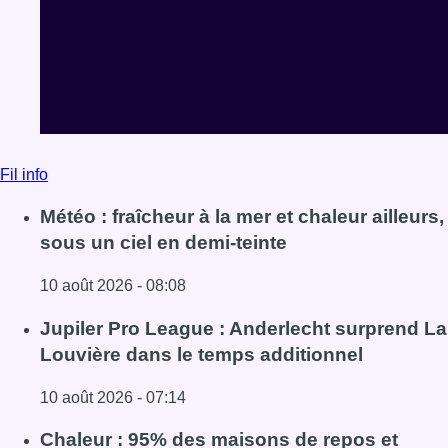
Fil info
Météo : fraîcheur à la mer et chaleur ailleurs,
sous un ciel en demi-teinte
10 août 2026 - 08:08
Lire l'article Météo : fraîcheur à la mer et chaleur ailleurs,
Jupiler Pro League : Anderlecht surprend La
Louvière dans le temps additionnel
10 août 2026 - 07:14
Lire l'article Jupiler Pro League : Anderlecht surprend La
Chaleur : 95% des maisons de repos et