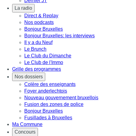
Dernier JT
La radio
Direct & Replay
Nos podcasts
Bonjour Bruxelles
Bonjour Bruxelles: les interviews
Il y a du Neuf
Le Brunch
Le Club du Dimanche
Le Club de l'Immo
Grille des programmes
Nos dossiers
Colère des enseignants
Foyer anderlechtois
Nouveau gouvernement bruxellois
Fusion des zones de police
Bonjour Bruxelles
Fusillades à Bruxelles
Ma Commune
Concours