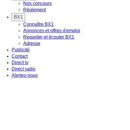
Nos concours
Règlement
BX1
Connaître BX1
Annonces et offres d'emploi
Regarder et écouter BX1
Adresse
Publicité
Contact
Direct tv
Direct radio
Alertez-nous