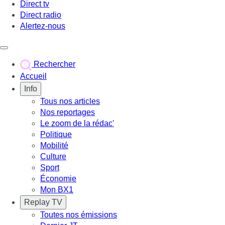
Direct tv
Direct radio
Alertez-nous
Déclencher le menu
Rechercher
Accueil
Info
Tous nos articles
Nos reportages
Le zoom de la rédac'
Politique
Mobilité
Culture
Sport
Économie
Mon BX1
Replay TV
Toutes nos émissions