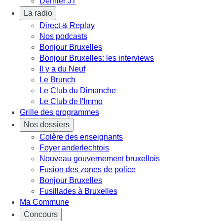
Dernier JT
La radio
Direct & Replay
Nos podcasts
Bonjour Bruxelles
Bonjour Bruxelles: les interviews
Il y a du Neuf
Le Brunch
Le Club du Dimanche
Le Club de l'Immo
Grille des programmes
Nos dossiers
Colère des enseignants
Foyer anderlechtois
Nouveau gouvernement bruxellois
Fusion des zones de police
Bonjour Bruxelles
Fusillades à Bruxelles
Ma Commune
Concours