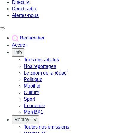
Direct tv
Direct radio
Alertez-nous
Déclencher le menu
Rechercher
Accueil
Info
Tous nos articles
Nos reportages
Le zoom de la rédac'
Politique
Mobilité
Culture
Sport
Économie
Mon BX1
Replay TV
Toutes nos émissions