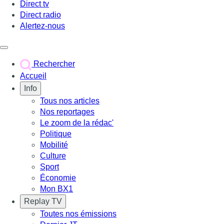
Direct tv
Direct radio
Alertez-nous
Déclencher le menu
Rechercher
Accueil
Info
Tous nos articles
Nos reportages
Le zoom de la rédac'
Politique
Mobilité
Culture
Sport
Économie
Mon BX1
Replay TV
Toutes nos émissions