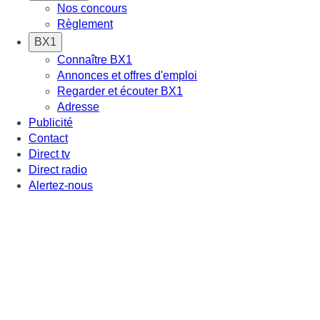
Nos concours
Règlement
BX1
Connaître BX1
Annonces et offres d'emploi
Regarder et écouter BX1
Adresse
Publicité
Contact
Direct tv
Direct radio
Alertez-nous