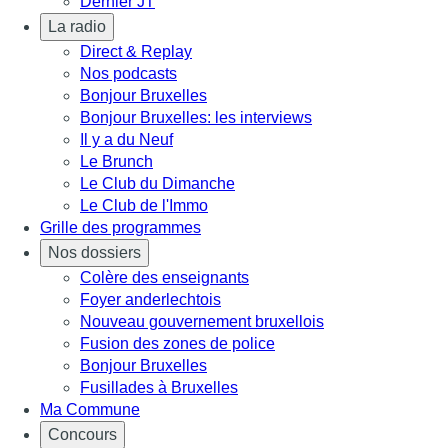
Dernier JT
La radio
Direct & Replay
Nos podcasts
Bonjour Bruxelles
Bonjour Bruxelles: les interviews
Il y a du Neuf
Le Brunch
Le Club du Dimanche
Le Club de l'Immo
Grille des programmes
Nos dossiers
Colère des enseignants
Foyer anderlechtois
Nouveau gouvernement bruxellois
Fusion des zones de police
Bonjour Bruxelles
Fusillades à Bruxelles
Ma Commune
Concours