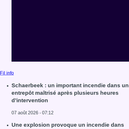
Fil info
Schaerbeek : un important incendie dans un
entrepôt maîtrisé après plusieurs heures
d’intervention
07 août 2026 - 07:12
Lire l'article Schaerbeek : un important incendie dans un 
Une explosion provoque un incendie dans