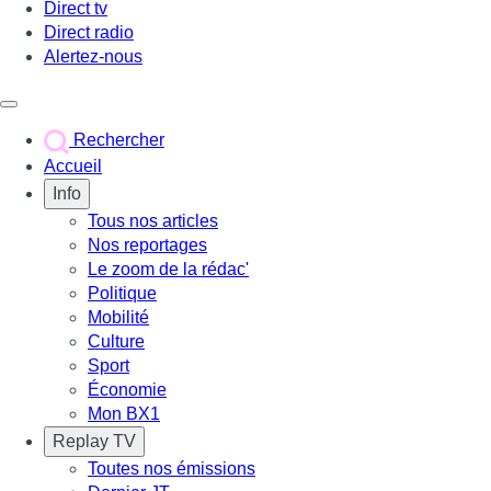
Direct tv
Direct radio
Alertez-nous
Déclencher le menu
Rechercher
Accueil
Info
Tous nos articles
Nos reportages
Le zoom de la rédac'
Politique
Mobilité
Culture
Sport
Économie
Mon BX1
Replay TV
Toutes nos émissions