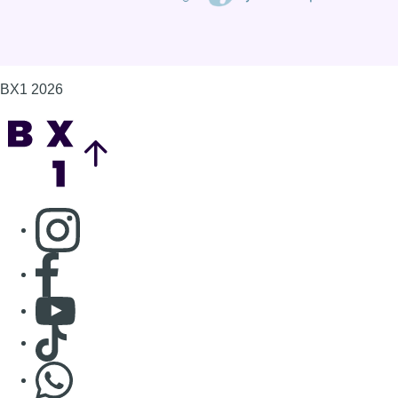
BX1 2026
Back to top
Consulter page Instagram
Consulter page Facebook
Consulter Youtube
Consulter TikTok
Nous rejoindre sur Whatsapp