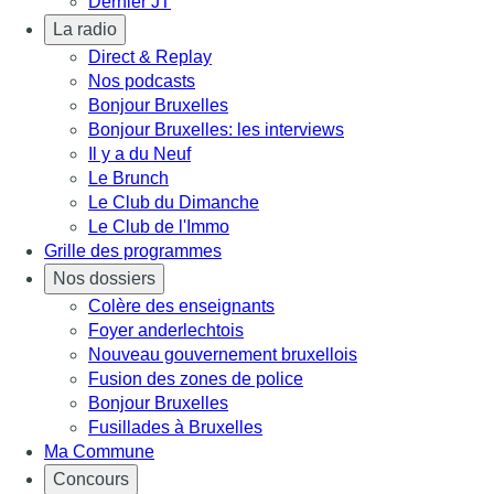
Dernier JT
La radio
Direct & Replay
Nos podcasts
Bonjour Bruxelles
Bonjour Bruxelles: les interviews
Il y a du Neuf
Le Brunch
Le Club du Dimanche
Le Club de l'Immo
Grille des programmes
Nos dossiers
Colère des enseignants
Foyer anderlechtois
Nouveau gouvernement bruxellois
Fusion des zones de police
Bonjour Bruxelles
Fusillades à Bruxelles
Ma Commune
Concours