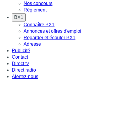
Nos concours
Règlement
BX1
Connaître BX1
Annonces et offres d'emploi
Regarder et écouter BX1
Adresse
Publicité
Contact
Direct tv
Direct radio
Alertez-nous