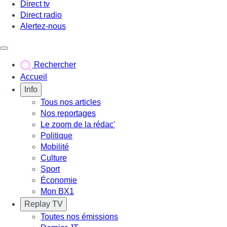
Direct tv
Direct radio
Alertez-nous
Déclencher le menu
Rechercher
Accueil
Info
Tous nos articles
Nos reportages
Le zoom de la rédac'
Politique
Mobilité
Culture
Sport
Économie
Mon BX1
Replay TV
Toutes nos émissions