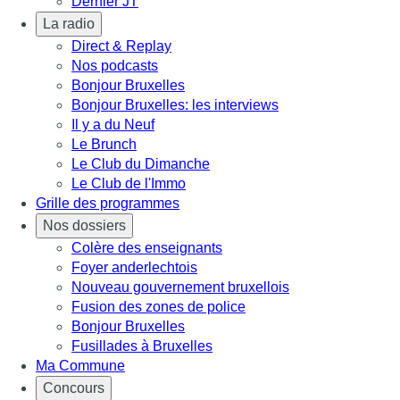
Dernier JT
La radio
Direct & Replay
Nos podcasts
Bonjour Bruxelles
Bonjour Bruxelles: les interviews
Il y a du Neuf
Le Brunch
Le Club du Dimanche
Le Club de l'Immo
Grille des programmes
Nos dossiers
Colère des enseignants
Foyer anderlechtois
Nouveau gouvernement bruxellois
Fusion des zones de police
Bonjour Bruxelles
Fusillades à Bruxelles
Ma Commune
Concours