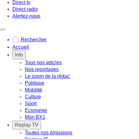
Direct tv
Direct radio
Alertez-nous
Déclencher le menu
Rechercher
Accueil
Info
Tous nos articles
Nos reportages
Le zoom de la rédac'
Politique
Mobilité
Culture
Sport
Économie
Mon BX1
Replay TV
Toutes nos émissions