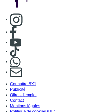
Consulter page Instagram
Consulter page Facebook
Consulter Youtube
Consulter TikTok
Nous rejoindre sur Whatsapp
S'abonner à notre newsletter
Connaître BX1
Publicité
Offres d'emploi
Contact
Mentions légales
Politique de cookies (UE)