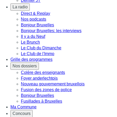
Dernier JT
La radio
Direct & Replay
Nos podcasts
Bonjour Bruxelles
Bonjour Bruxelles: les interviews
Il y a du Neuf
Le Brunch
Le Club du Dimanche
Le Club de l'Immo
Grille des programmes
Nos dossiers
Colère des enseignants
Foyer anderlechtois
Nouveau gouvernement bruxellois
Fusion des zones de police
Bonjour Bruxelles
Fusillades à Bruxelles
Ma Commune
Concours