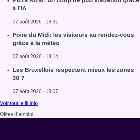
Pizza Nizar: un coup de pub inattendu grâce
à l’IA
07 août 2026 - 18:31
Lire l'article Pizza Nizar: un coup de pub inattendu grâce à
Foire du Midi: les visiteurs au rendez-vous
grâce à la météo
07 août 2026 - 18:14
Lire l'article Foire du Midi: les visiteurs au rendez-vous g
Les Bruxellois respectent mieux les zones
30 ?
07 août 2026 - 18:07
Lire l'article Les Bruxellois respectent mieux les zones 30
Voir tout le fil info
Offres d’emploi