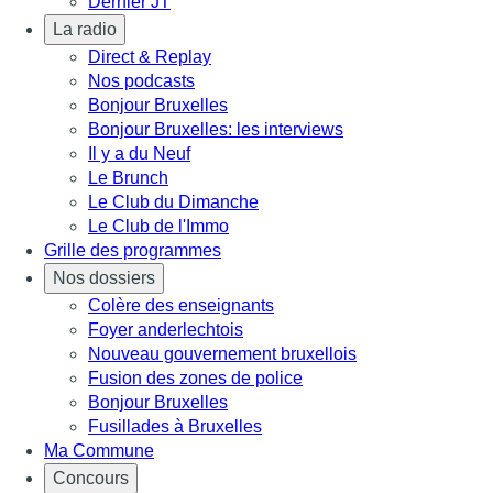
Dernier JT
La radio
Direct & Replay
Nos podcasts
Bonjour Bruxelles
Bonjour Bruxelles: les interviews
Il y a du Neuf
Le Brunch
Le Club du Dimanche
Le Club de l'Immo
Grille des programmes
Nos dossiers
Colère des enseignants
Foyer anderlechtois
Nouveau gouvernement bruxellois
Fusion des zones de police
Bonjour Bruxelles
Fusillades à Bruxelles
Ma Commune
Concours