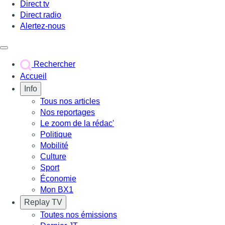
Direct tv
Direct radio
Alertez-nous
Déclencher le menu
Rechercher
Accueil
Info
Tous nos articles
Nos reportages
Le zoom de la rédac'
Politique
Mobilité
Culture
Sport
Économie
Mon BX1
Replay TV
Toutes nos émissions