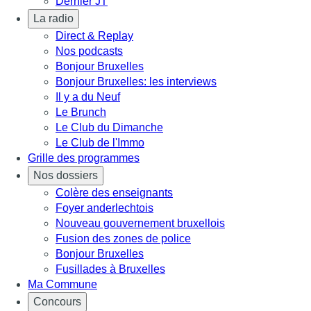
Dernier JT
La radio
Direct & Replay
Nos podcasts
Bonjour Bruxelles
Bonjour Bruxelles: les interviews
Il y a du Neuf
Le Brunch
Le Club du Dimanche
Le Club de l'Immo
Grille des programmes
Nos dossiers
Colère des enseignants
Foyer anderlechtois
Nouveau gouvernement bruxellois
Fusion des zones de police
Bonjour Bruxelles
Fusillades à Bruxelles
Ma Commune
Concours