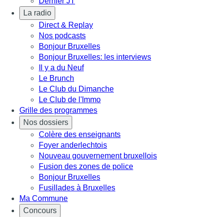
Dernier JT
La radio
Direct & Replay
Nos podcasts
Bonjour Bruxelles
Bonjour Bruxelles: les interviews
Il y a du Neuf
Le Brunch
Le Club du Dimanche
Le Club de l'Immo
Grille des programmes
Nos dossiers
Colère des enseignants
Foyer anderlechtois
Nouveau gouvernement bruxellois
Fusion des zones de police
Bonjour Bruxelles
Fusillades à Bruxelles
Ma Commune
Concours