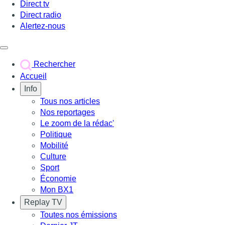
Direct tv
Direct radio
Alertez-nous
Déclencher le menu
Rechercher
Accueil
Info
Tous nos articles
Nos reportages
Le zoom de la rédac'
Politique
Mobilité
Culture
Sport
Économie
Mon BX1
Replay TV
Toutes nos émissions