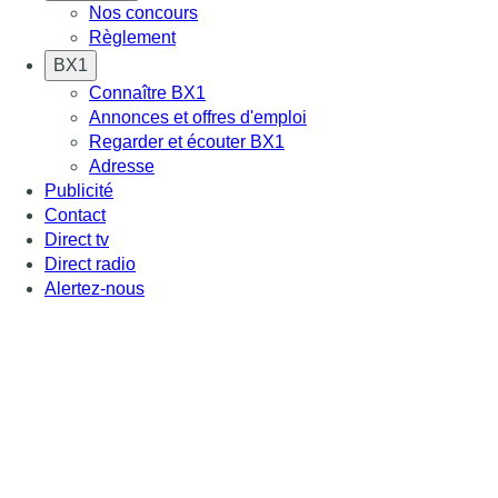
Nos concours
Règlement
BX1
Connaître BX1
Annonces et offres d'emploi
Regarder et écouter BX1
Adresse
Publicité
Contact
Direct tv
Direct radio
Alertez-nous