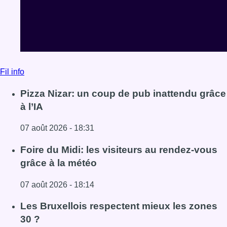
Fil info
Pizza Nizar: un coup de pub inattendu grâce
à l’IA
07 août 2026 - 18:31
Lire l'article Pizza Nizar: un coup de pub inattendu grâce à
Foire du Midi: les visiteurs au rendez-vous
grâce à la météo
07 août 2026 - 18:14
Lire l'article Foire du Midi: les visiteurs au rendez-vous g
Les Bruxellois respectent mieux les zones
30 ?