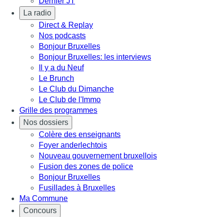
Dernier JT
La radio
Direct & Replay
Nos podcasts
Bonjour Bruxelles
Bonjour Bruxelles: les interviews
Il y a du Neuf
Le Brunch
Le Club du Dimanche
Le Club de l'Immo
Grille des programmes
Nos dossiers
Colère des enseignants
Foyer anderlechtois
Nouveau gouvernement bruxellois
Fusion des zones de police
Bonjour Bruxelles
Fusillades à Bruxelles
Ma Commune
Concours