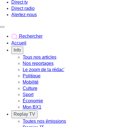
Direct tv
Direct radio
Alertez-nous
Déclencher le menu
Rechercher
Accueil
Info
Tous nos articles
Nos reportages
Le zoom de la rédac'
Politique
Mobilité
Culture
Sport
Économie
Mon BX1
Replay TV
Toutes nos émissions