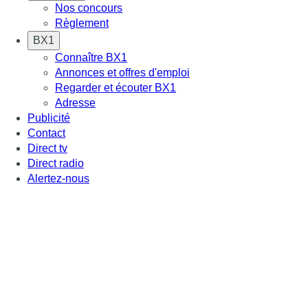
Nos concours
Règlement
BX1
Connaître BX1
Annonces et offres d'emploi
Regarder et écouter BX1
Adresse
Publicité
Contact
Direct tv
Direct radio
Alertez-nous