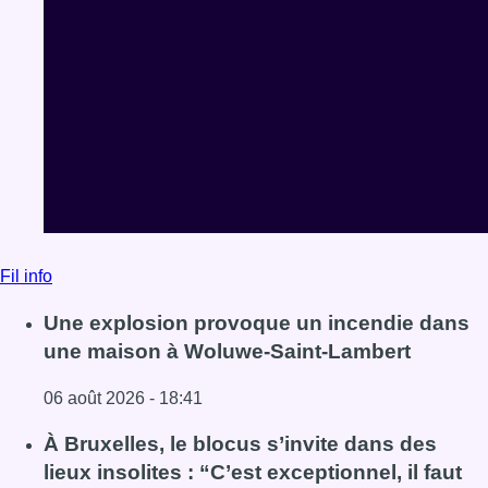
Fil info
Une explosion provoque un incendie dans
une maison à Woluwe-Saint-Lambert
06 août 2026 - 18:41
Lire l'article Une explosion provoque un incendie dans 
À Bruxelles, le blocus s’invite dans des
lieux insolites : “C’est exceptionnel, il faut