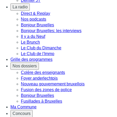
Dernier JT
La radio
Direct & Replay
Nos podcasts
Bonjour Bruxelles
Bonjour Bruxelles: les interviews
Il y a du Neuf
Le Brunch
Le Club du Dimanche
Le Club de l'Immo
Grille des programmes
Nos dossiers
Colère des enseignants
Foyer anderlechtois
Nouveau gouvernement bruxellois
Fusion des zones de police
Bonjour Bruxelles
Fusillades à Bruxelles
Ma Commune
Concours