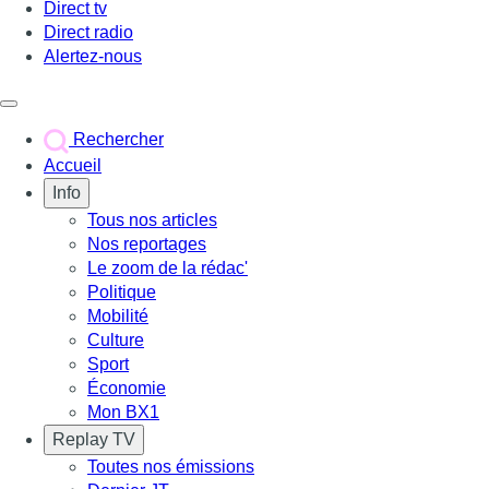
Direct tv
Direct radio
Alertez-nous
Déclencher le menu
Rechercher
Accueil
Info
Tous nos articles
Nos reportages
Le zoom de la rédac'
Politique
Mobilité
Culture
Sport
Économie
Mon BX1
Replay TV
Toutes nos émissions