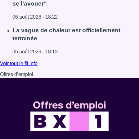
se l’avouer”
06 août 2026 - 18:22
Lire l'article À Bruxelles, le blocus s’invite dans des lieux i
La vague de chaleur est officiellement
terminée
06 août 2026 - 18:13
Lire l'article La vague de chaleur est officiellement termin
Voir tout le fil info
Offres d’emploi