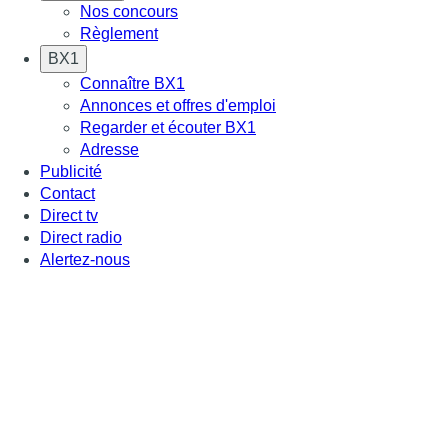
Nos concours
Règlement
BX1
Connaître BX1
Annonces et offres d'emploi
Regarder et écouter BX1
Adresse
Publicité
Contact
Direct tv
Direct radio
Alertez-nous