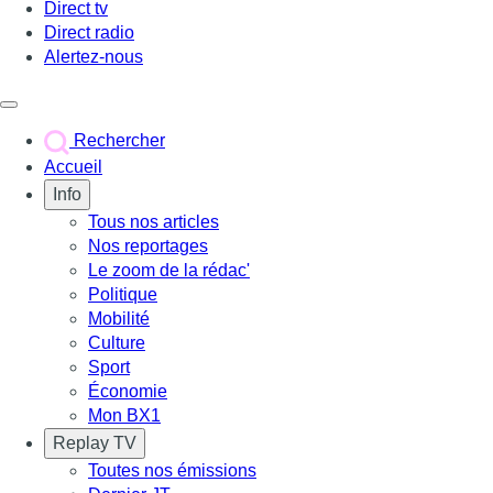
Direct tv
Direct radio
Alertez-nous
Déclencher le menu
Rechercher
Accueil
Info
Tous nos articles
Nos reportages
Le zoom de la rédac'
Politique
Mobilité
Culture
Sport
Économie
Mon BX1
Replay TV
Toutes nos émissions