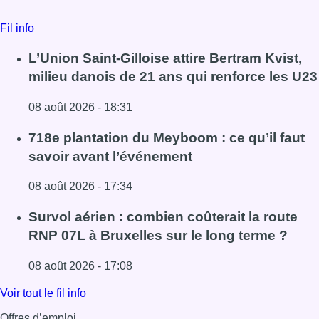
Fil info
L’Union Saint-Gilloise attire Bertram Kvist,
milieu danois de 21 ans qui renforce les U23
08 août 2026 - 18:31
Lire l'article L’Union Saint-Gilloise attire Bertram Kvist, 
718e plantation du Meyboom : ce qu’il faut
savoir avant l’événement
08 août 2026 - 17:34
Lire l'article 718e plantation du Meyboom : ce qu’il faut s
Survol aérien : combien coûterait la route
RNP 07L à Bruxelles sur le long terme ?
08 août 2026 - 17:08
Lire l'article Survol aérien : combien coûterait la route R
Voir tout le fil info
Offres d’emploi