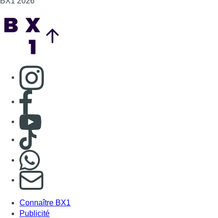
BX1 2026
Back to top
Consulter page Instagram
Consulter page Facebook
Consulter Youtube
Consulter TikTok
Nous rejoindre sur Whatsapp
S'abonner à notre newsletter
Connaître BX1
Publicité