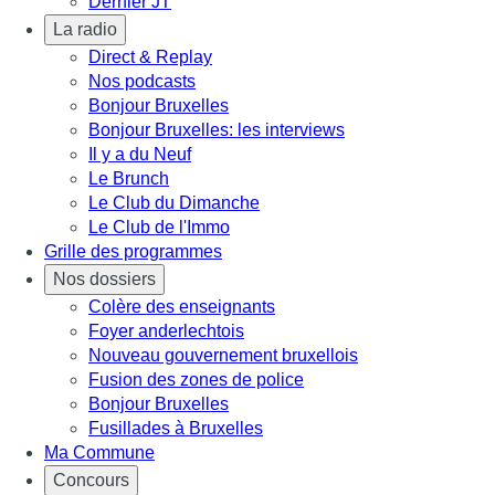
Dernier JT
La radio
Direct & Replay
Nos podcasts
Bonjour Bruxelles
Bonjour Bruxelles: les interviews
Il y a du Neuf
Le Brunch
Le Club du Dimanche
Le Club de l'Immo
Grille des programmes
Nos dossiers
Colère des enseignants
Foyer anderlechtois
Nouveau gouvernement bruxellois
Fusion des zones de police
Bonjour Bruxelles
Fusillades à Bruxelles
Ma Commune
Concours