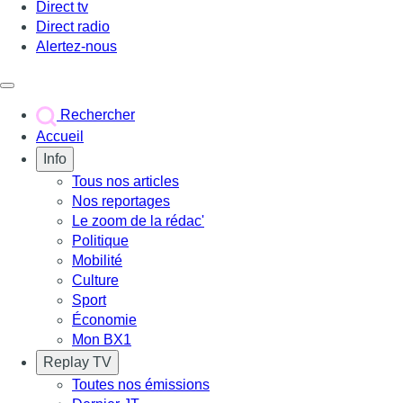
Direct tv
Direct radio
Alertez-nous
Déclencher le menu
Rechercher
Accueil
Info
Tous nos articles
Nos reportages
Le zoom de la rédac'
Politique
Mobilité
Culture
Sport
Économie
Mon BX1
Replay TV
Toutes nos émissions