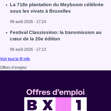
Lire l'article Au Meyboom, l’hommage aux Compagnons de
La 718e plantation du Meyboom célébrée
sous les vivats à Bruxelles
09 août 2026 - 17:24
Lire l'article La 718e plantation du Meyboom célébrée sous
Festival Classissimo: la transmission au
cœur de la 20e édition
09 août 2026 - 17:13
Lire l'article Festival Classissimo: la transmission au cœu
Voir tout le fil info
Offres d’emploi