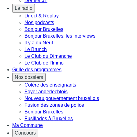
Dernier JT
La radio
Direct & Replay
Nos podcasts
Bonjour Bruxelles
Bonjour Bruxelles: les interviews
Il y a du Neuf
Le Brunch
Le Club du Dimanche
Le Club de l'Immo
Grille des programmes
Nos dossiers
Colère des enseignants
Foyer anderlechtois
Nouveau gouvernement bruxellois
Fusion des zones de police
Bonjour Bruxelles
Fusillades à Bruxelles
Ma Commune
Concours