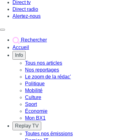
Direct tv
Direct radio
Alertez-nous
Déclencher le menu
Rechercher
Accueil
Info
Tous nos articles
Nos reportages
Le zoom de la rédac'
Politique
Mobilité
Culture
Sport
Économie
Mon BX1
Replay TV
Toutes nos émissions