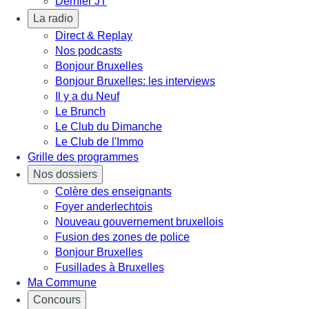
Dernier JT
La radio
Direct & Replay
Nos podcasts
Bonjour Bruxelles
Bonjour Bruxelles: les interviews
Il y a du Neuf
Le Brunch
Le Club du Dimanche
Le Club de l'Immo
Grille des programmes
Nos dossiers
Colère des enseignants
Foyer anderlechtois
Nouveau gouvernement bruxellois
Fusion des zones de police
Bonjour Bruxelles
Fusillades à Bruxelles
Ma Commune
Concours