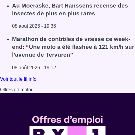
Lire l'article Un nouveau club de MMA ouvre ses portes à E
Au Moeraske, Bart Hanssens recense des
insectes de plus en plus rares
08 août 2026 - 19:36
Lire l'article Au Moeraske, Bart Hanssens recense des ins
Marathon de contrôles de vitesse ce week-
end: “Une moto a été flashée à 121 km/h sur
l’avenue de Tervuren”
08 août 2026 - 19:12
Lire l'article Marathon de contrôles de vitesse ce week-e
Voir tout le fil info
Offres d’emploi