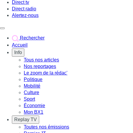
Direct tv
Direct radio
Alertez-nous
Déclencher le menu
Rechercher
Accueil
Info
Tous nos articles
Nos reportages
Le zoom de la rédac'
Politique
Mobilité
Culture
Sport
Économie
Mon BX1
Replay TV
Toutes nos émissions