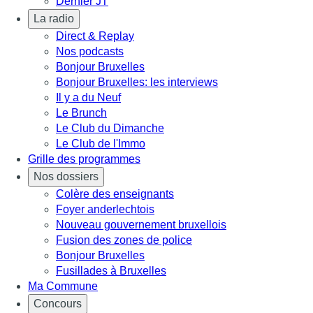
Dernier JT
La radio
Direct & Replay
Nos podcasts
Bonjour Bruxelles
Bonjour Bruxelles: les interviews
Il y a du Neuf
Le Brunch
Le Club du Dimanche
Le Club de l'Immo
Grille des programmes
Nos dossiers
Colère des enseignants
Foyer anderlechtois
Nouveau gouvernement bruxellois
Fusion des zones de police
Bonjour Bruxelles
Fusillades à Bruxelles
Ma Commune
Concours