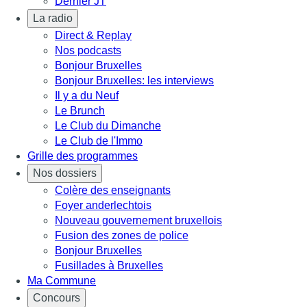
Dernier JT
La radio
Direct & Replay
Nos podcasts
Bonjour Bruxelles
Bonjour Bruxelles: les interviews
Il y a du Neuf
Le Brunch
Le Club du Dimanche
Le Club de l'Immo
Grille des programmes
Nos dossiers
Colère des enseignants
Foyer anderlechtois
Nouveau gouvernement bruxellois
Fusion des zones de police
Bonjour Bruxelles
Fusillades à Bruxelles
Ma Commune
Concours