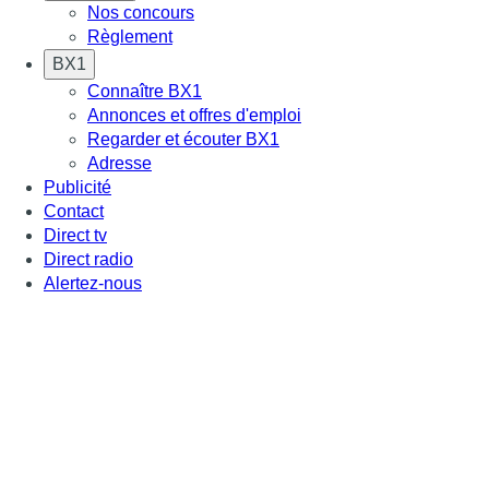
Nos concours
Règlement
BX1
Connaître BX1
Annonces et offres d'emploi
Regarder et écouter BX1
Adresse
Publicité
Contact
Direct tv
Direct radio
Alertez-nous