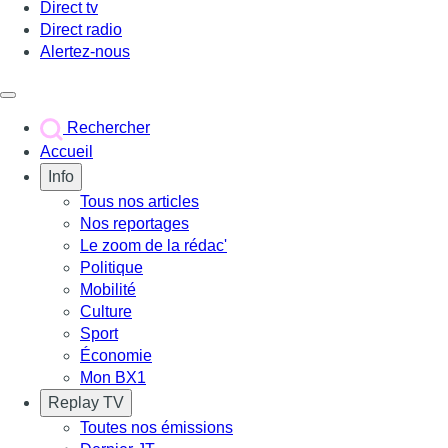
Direct tv
Direct radio
Alertez-nous
Déclencher le menu
Rechercher
Accueil
Info
Tous nos articles
Nos reportages
Le zoom de la rédac'
Politique
Mobilité
Culture
Sport
Économie
Mon BX1
Replay TV
Toutes nos émissions