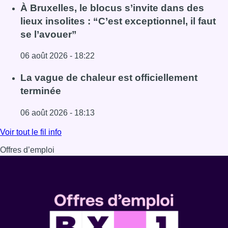
Lire l'article Une explosion provoque un incendie dans 
À Bruxelles, le blocus s’invite dans des
lieux insolites : “C’est exceptionnel, il faut
se l’avouer”
06 août 2026 - 18:22
Lire l'article À Bruxelles, le blocus s’invite dans des lieux i
La vague de chaleur est officiellement
terminée
06 août 2026 - 18:13
Lire l'article La vague de chaleur est officiellement termin
Voir tout le fil info
Offres d’emploi