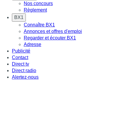
Nos concours
Règlement
BX1
Connaître BX1
Annonces et offres d'emploi
Regarder et écouter BX1
Adresse
Publicité
Contact
Direct tv
Direct radio
Alertez-nous