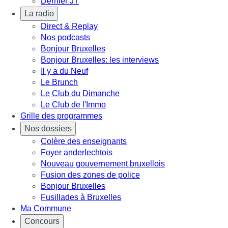
Dernier JT
La radio
Direct & Replay
Nos podcasts
Bonjour Bruxelles
Bonjour Bruxelles: les interviews
Il y a du Neuf
Le Brunch
Le Club du Dimanche
Le Club de l'Immo
Grille des programmes
Nos dossiers
Colère des enseignants
Foyer anderlechtois
Nouveau gouvernement bruxellois
Fusion des zones de police
Bonjour Bruxelles
Fusillades à Bruxelles
Ma Commune
Concours