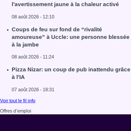
l’avertissement jaune à la chaleur activé
08 août 2026 - 12:10
Lire l'article Météo: du soleil et jusqu’à 28°C ce samedi, l
Coups de feu sur fond de “rivalité
amoureuse” à Uccle: une personne blessée
à la jambe
08 août 2026 - 11:24
Lire l'article Coups de feu sur fond de “rivalité amoureus
Pizza Nizar: un coup de pub inattendu grâce
à l’IA
07 août 2026 - 18:31
Lire l'article Pizza Nizar: un coup de pub inattendu grâce à
Voir tout le fil info
Offres d’emploi