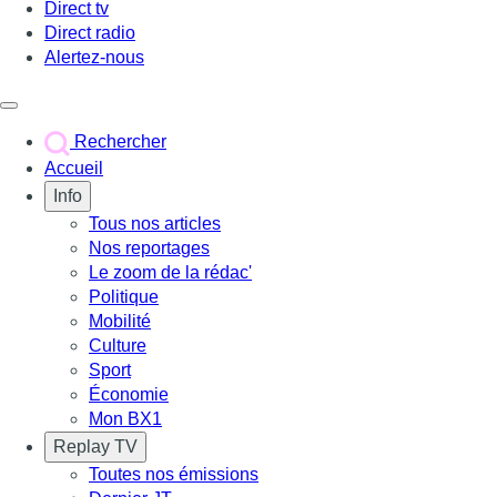
Direct tv
Direct radio
Alertez-nous
Déclencher le menu
Rechercher
Accueil
Info
Tous nos articles
Nos reportages
Le zoom de la rédac'
Politique
Mobilité
Culture
Sport
Économie
Mon BX1
Replay TV
Toutes nos émissions