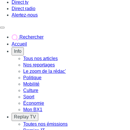
Direct tv
Direct radio
Alertez-nous
Déclencher le menu
Rechercher
Accueil
Info
Tous nos articles
Nos reportages
Le zoom de la rédac'
Politique
Mobilité
Culture
Sport
Économie
Mon BX1
Replay TV
Toutes nos émissions