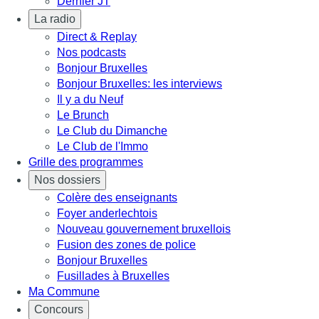
Dernier JT
La radio
Direct & Replay
Nos podcasts
Bonjour Bruxelles
Bonjour Bruxelles: les interviews
Il y a du Neuf
Le Brunch
Le Club du Dimanche
Le Club de l'Immo
Grille des programmes
Nos dossiers
Colère des enseignants
Foyer anderlechtois
Nouveau gouvernement bruxellois
Fusion des zones de police
Bonjour Bruxelles
Fusillades à Bruxelles
Ma Commune
Concours