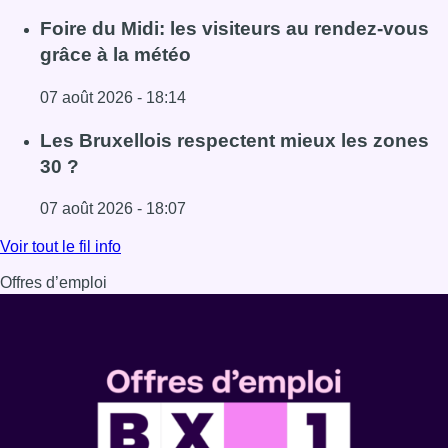
Lire l'article Pizza Nizar: un coup de pub inattendu grâce à
Foire du Midi: les visiteurs au rendez-vous
grâce à la météo
07 août 2026 - 18:14
Lire l'article Foire du Midi: les visiteurs au rendez-vous g
Les Bruxellois respectent mieux les zones
30 ?
07 août 2026 - 18:07
Lire l'article Les Bruxellois respectent mieux les zones 30
Voir tout le fil info
Offres d’emploi