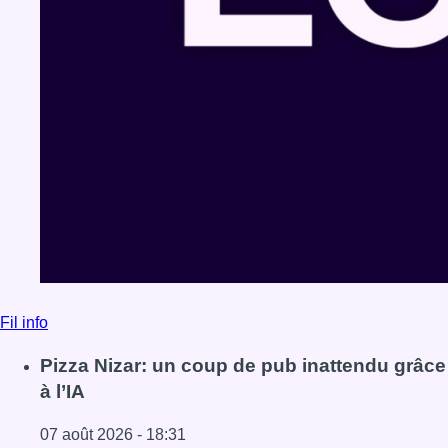
Fil info
Pizza Nizar: un coup de pub inattendu grâce
à l’IA
07 août 2026 - 18:31