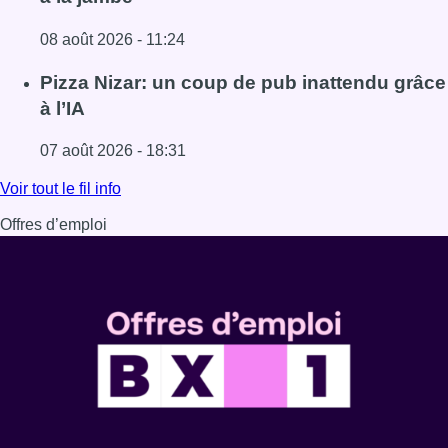
08 août 2026 - 11:24
Lire l'article Coups de feu sur fond de “rivalité amoureus
Pizza Nizar: un coup de pub inattendu grâce
à l’IA
07 août 2026 - 18:31
Lire l'article Pizza Nizar: un coup de pub inattendu grâce à
Voir tout le fil info
Offres d’emploi