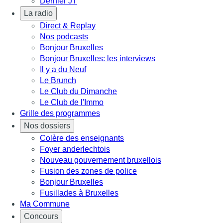
Dernier JT
La radio
Direct & Replay
Nos podcasts
Bonjour Bruxelles
Bonjour Bruxelles: les interviews
Il y a du Neuf
Le Brunch
Le Club du Dimanche
Le Club de l'Immo
Grille des programmes
Nos dossiers
Colère des enseignants
Foyer anderlechtois
Nouveau gouvernement bruxellois
Fusion des zones de police
Bonjour Bruxelles
Fusillades à Bruxelles
Ma Commune
Concours