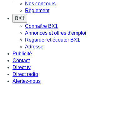
Nos concours
Règlement
BX1
Connaître BX1
Annonces et offres d'emploi
Regarder et écouter BX1
Adresse
Publicité
Contact
Direct tv
Direct radio
Alertez-nous