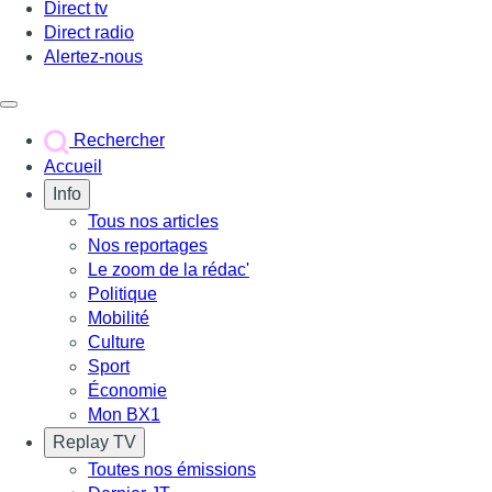
Direct tv
Direct radio
Alertez-nous
Déclencher le menu
Rechercher
Accueil
Info
Tous nos articles
Nos reportages
Le zoom de la rédac'
Politique
Mobilité
Culture
Sport
Économie
Mon BX1
Replay TV
Toutes nos émissions