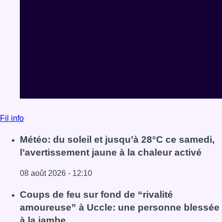
Fil info
Météo: du soleil et jusqu’à 28°C ce samedi,
l’avertissement jaune à la chaleur activé
08 août 2026 - 12:10
Lire l'article Météo: du soleil et jusqu’à 28°C ce samedi, l
Coups de feu sur fond de “rivalité
amoureuse” à Uccle: une personne blessée
à la jambe