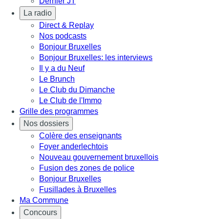
Dernier JT
La radio
Direct & Replay
Nos podcasts
Bonjour Bruxelles
Bonjour Bruxelles: les interviews
Il y a du Neuf
Le Brunch
Le Club du Dimanche
Le Club de l'Immo
Grille des programmes
Nos dossiers
Colère des enseignants
Foyer anderlechtois
Nouveau gouvernement bruxellois
Fusion des zones de police
Bonjour Bruxelles
Fusillades à Bruxelles
Ma Commune
Concours