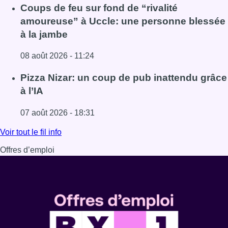
Lire l'article Météo: du soleil et jusqu’à 28°C ce samedi, l
Coups de feu sur fond de “rivalité
amoureuse” à Uccle: une personne blessée
à la jambe
08 août 2026 - 11:24
Lire l'article Coups de feu sur fond de “rivalité amoureus
Pizza Nizar: un coup de pub inattendu grâce
à l’IA
07 août 2026 - 18:31
Lire l'article Pizza Nizar: un coup de pub inattendu grâce à
Voir tout le fil info
Offres d’emploi