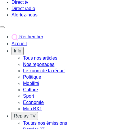
Direct tv
Direct radio
Alertez-nous
Déclencher le menu
Rechercher
Accueil
Info
Tous nos articles
Nos reportages
Le zoom de la rédac'
Politique
Mobilité
Culture
Sport
Économie
Mon BX1
Replay TV
Toutes nos émissions