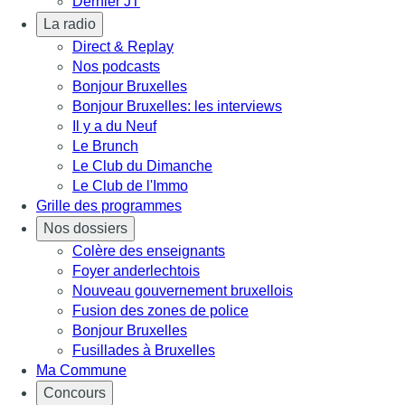
Dernier JT
La radio
Direct & Replay
Nos podcasts
Bonjour Bruxelles
Bonjour Bruxelles: les interviews
Il y a du Neuf
Le Brunch
Le Club du Dimanche
Le Club de l'Immo
Grille des programmes
Nos dossiers
Colère des enseignants
Foyer anderlechtois
Nouveau gouvernement bruxellois
Fusion des zones de police
Bonjour Bruxelles
Fusillades à Bruxelles
Ma Commune
Concours