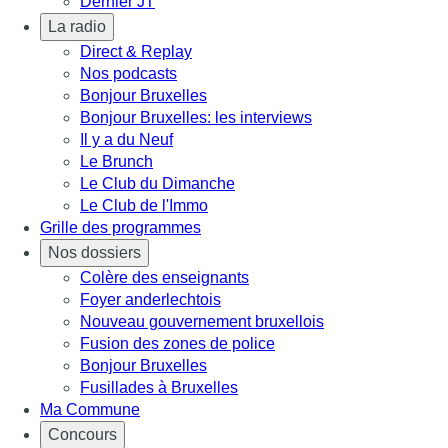
Dernier JT
La radio
Direct & Replay
Nos podcasts
Bonjour Bruxelles
Bonjour Bruxelles: les interviews
Il y a du Neuf
Le Brunch
Le Club du Dimanche
Le Club de l'Immo
Grille des programmes
Nos dossiers
Colère des enseignants
Foyer anderlechtois
Nouveau gouvernement bruxellois
Fusion des zones de police
Bonjour Bruxelles
Fusillades à Bruxelles
Ma Commune
Concours