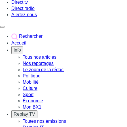
Direct tv
Direct radio
Alertez-nous
Déclencher le menu
Rechercher
Accueil
Info
Tous nos articles
Nos reportages
Le zoom de la rédac'
Politique
Mobilité
Culture
Sport
Économie
Mon BX1
Replay TV
Toutes nos émissions