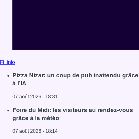
Fil info
Pizza Nizar: un coup de pub inattendu grâce
à l’IA
07 août 2026 - 18:31
Lire l'article Pizza Nizar: un coup de pub inattendu grâce à
Foire du Midi: les visiteurs au rendez-vous
grâce à la météo
07 août 2026 - 18:14