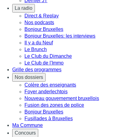
Dernier JT
La radio
Direct & Replay
Nos podcasts
Bonjour Bruxelles
Bonjour Bruxelles: les interviews
Il y a du Neuf
Le Brunch
Le Club du Dimanche
Le Club de l'Immo
Grille des programmes
Nos dossiers
Colère des enseignants
Foyer anderlechtois
Nouveau gouvernement bruxellois
Fusion des zones de police
Bonjour Bruxelles
Fusillades à Bruxelles
Ma Commune
Concours