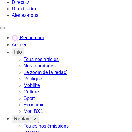
Direct tv
Direct radio
Alertez-nous
Déclencher le menu
Rechercher
Accueil
Info
Tous nos articles
Nos reportages
Le zoom de la rédac'
Politique
Mobilité
Culture
Sport
Économie
Mon BX1
Replay TV
Toutes nos émissions