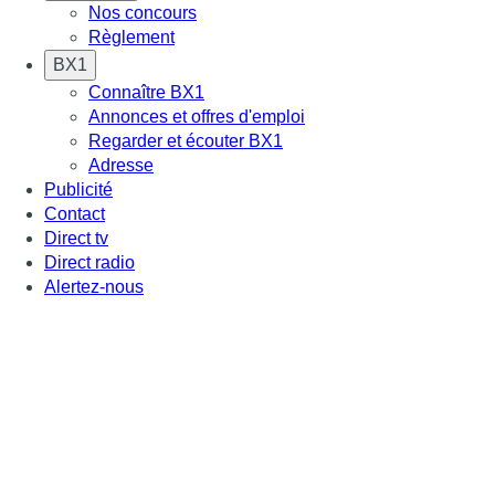
Nos concours
Règlement
BX1
Connaître BX1
Annonces et offres d'emploi
Regarder et écouter BX1
Adresse
Publicité
Contact
Direct tv
Direct radio
Alertez-nous