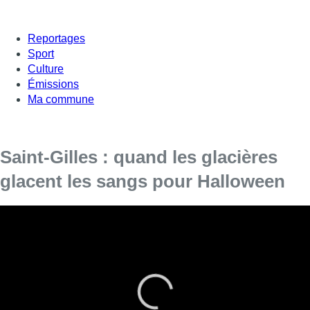
Reportages
Sport
Culture
Émissions
Ma commune
Saint-Gilles : quand les glacières
glacent les sangs pour Halloween
Un passionné du mystère a transformé sa maison en
musée et jeu de piste pour les enfants et les plus grands.
Une manière de se faire peur tout en apprenant sur les
légendes d’Halloween.
■ Reportage de
Philippe Jacquemotte, Paolo Coen
et
Toine