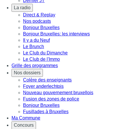
Dernier JT
La radio
Direct & Replay
Nos podcasts
Bonjour Bruxelles
Bonjour Bruxelles: les interviews
Il y a du Neuf
Le Brunch
Le Club du Dimanche
Le Club de l'Immo
Grille des programmes
Nos dossiers
Colère des enseignants
Foyer anderlechtois
Nouveau gouvernement bruxellois
Fusion des zones de police
Bonjour Bruxelles
Fusillades à Bruxelles
Ma Commune
Concours