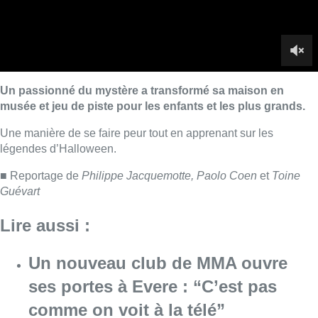
Guévart
Lire aussi :
Un nouveau club de MMA ouvre
ses portes à Evere : “C’est pas
comme on voit à la télé”