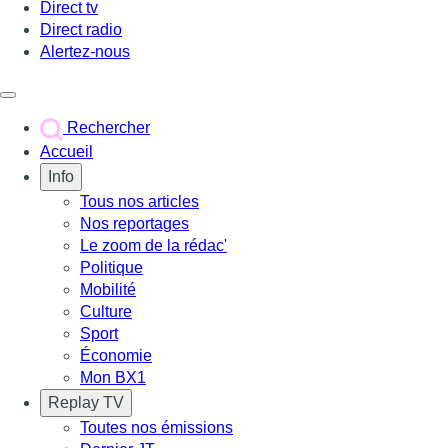
Direct tv
Direct radio
Alertez-nous
Déclencher le menu
Rechercher
Accueil
Info
Tous nos articles
Nos reportages
Le zoom de la rédac'
Politique
Mobilité
Culture
Sport
Économie
Mon BX1
Replay TV
Toutes nos émissions