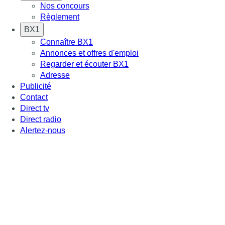
Nos concours
Règlement
BX1
Connaître BX1
Annonces et offres d'emploi
Regarder et écouter BX1
Adresse
Publicité
Contact
Direct tv
Direct radio
Alertez-nous