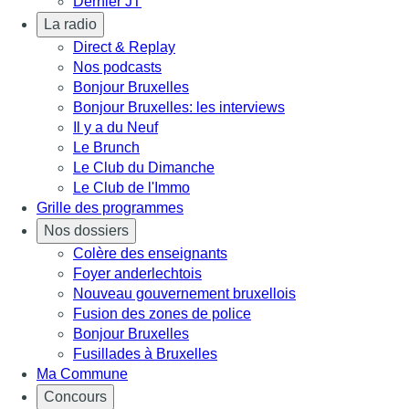
Dernier JT
La radio
Direct & Replay
Nos podcasts
Bonjour Bruxelles
Bonjour Bruxelles: les interviews
Il y a du Neuf
Le Brunch
Le Club du Dimanche
Le Club de l'Immo
Grille des programmes
Nos dossiers
Colère des enseignants
Foyer anderlechtois
Nouveau gouvernement bruxellois
Fusion des zones de police
Bonjour Bruxelles
Fusillades à Bruxelles
Ma Commune
Concours