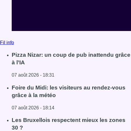
Fil info
Pizza Nizar: un coup de pub inattendu grâce
à l’IA
07 août 2026 - 18:31
Lire l'article Pizza Nizar: un coup de pub inattendu grâce à
Foire du Midi: les visiteurs au rendez-vous
grâce à la météo
07 août 2026 - 18:14
Lire l'article Foire du Midi: les visiteurs au rendez-vous g
Les Bruxellois respectent mieux les zones
30 ?