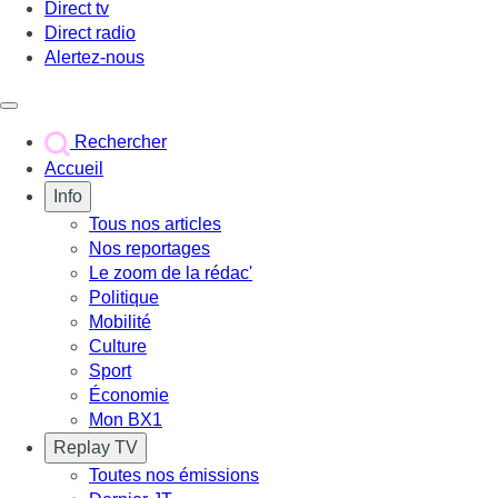
Direct tv
Direct radio
Alertez-nous
Déclencher le menu
Rechercher
Accueil
Info
Tous nos articles
Nos reportages
Le zoom de la rédac'
Politique
Mobilité
Culture
Sport
Économie
Mon BX1
Replay TV
Toutes nos émissions