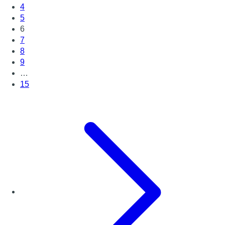
4
5
6
7
8
9
…
15
Page suivante