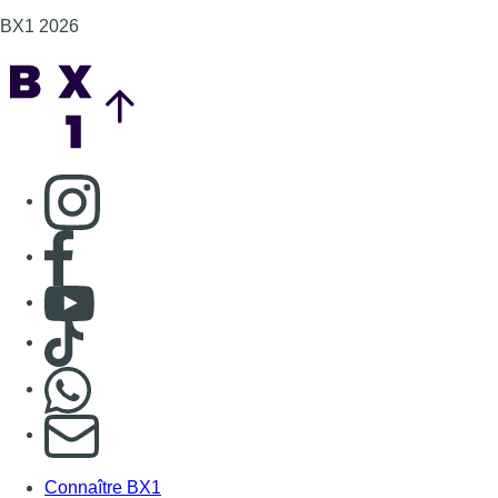
BX1 2026
Back to top
Consulter page Instagram
Consulter page Facebook
Consulter Youtube
Consulter TikTok
Nous rejoindre sur Whatsapp
S'abonner à notre newsletter
Connaître BX1