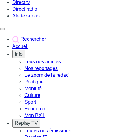
Direct tv
Direct radio
Alertez-nous
Déclencher le menu
Rechercher
Accueil
Info
Tous nos articles
Nos reportages
Le zoom de la rédac'
Politique
Mobilité
Culture
Sport
Économie
Mon BX1
Replay TV
Toutes nos émissions