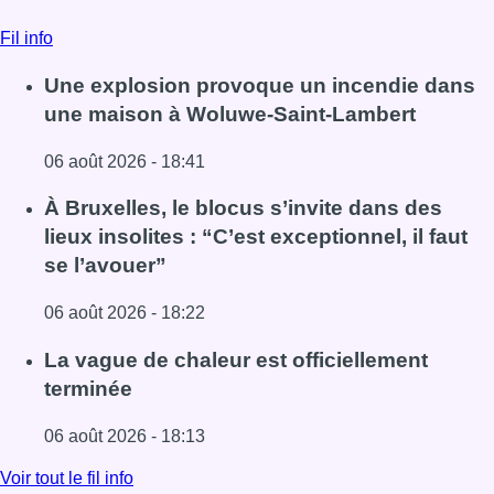
Fil info
Une explosion provoque un incendie dans
une maison à Woluwe-Saint-Lambert
06 août 2026 - 18:41
Lire l'article Une explosion provoque un incendie dans 
À Bruxelles, le blocus s’invite dans des
lieux insolites : “C’est exceptionnel, il faut
se l’avouer”
06 août 2026 - 18:22
Lire l'article À Bruxelles, le blocus s’invite dans des lieux i
La vague de chaleur est officiellement
terminée
06 août 2026 - 18:13
Lire l'article La vague de chaleur est officiellement termin
Voir tout le fil info