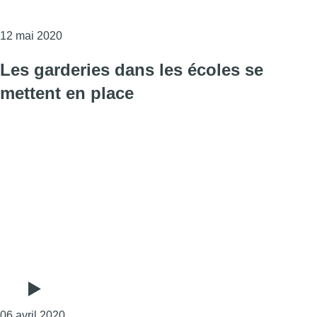
Consulter l'article "Garderies et crèches : le tau
12 mai 2020
Les garderies dans les écoles se
mettent en place
Consulter l'article "Les garderies dans les écoles 
06 avril 2020