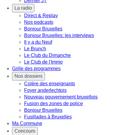
Dernier JT
La radio
Direct & Replay
Nos podcasts
Bonjour Bruxelles
Bonjour Bruxelles: les interviews
Il y a du Neuf
Le Brunch
Le Club du Dimanche
Le Club de l'Immo
Grille des programmes
Nos dossiers
Colère des enseignants
Foyer anderlechtois
Nouveau gouvernement bruxellois
Fusion des zones de police
Bonjour Bruxelles
Fusillades à Bruxelles
Ma Commune
Concours