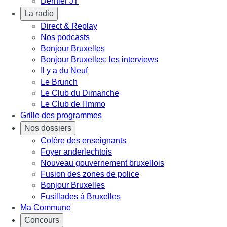
Dernier JT
La radio
Direct & Replay
Nos podcasts
Bonjour Bruxelles
Bonjour Bruxelles: les interviews
Il y a du Neuf
Le Brunch
Le Club du Dimanche
Le Club de l'Immo
Grille des programmes
Nos dossiers
Colère des enseignants
Foyer anderlechtois
Nouveau gouvernement bruxellois
Fusion des zones de police
Bonjour Bruxelles
Fusillades à Bruxelles
Ma Commune
Concours