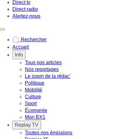
Direct tv
Direct radio
Alertez-nous
Déclencher le menu
Rechercher
Accueil
Info
Tous nos articles
Nos reportages
Le zoom de la rédac'
Politique
Mobilité
Culture
Sport
Économie
Mon BX1
Replay TV
Toutes nos émissions