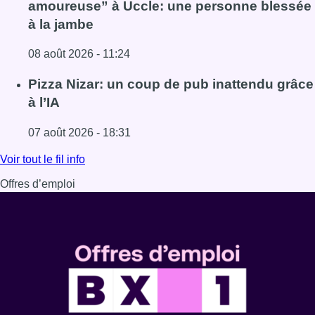
amoureuse” à Uccle: une personne blessée
à la jambe
08 août 2026 - 11:24
Lire l'article Coups de feu sur fond de “rivalité amoureus
Pizza Nizar: un coup de pub inattendu grâce
à l’IA
07 août 2026 - 18:31
Lire l'article Pizza Nizar: un coup de pub inattendu grâce à
Voir tout le fil info
Offres d’emploi