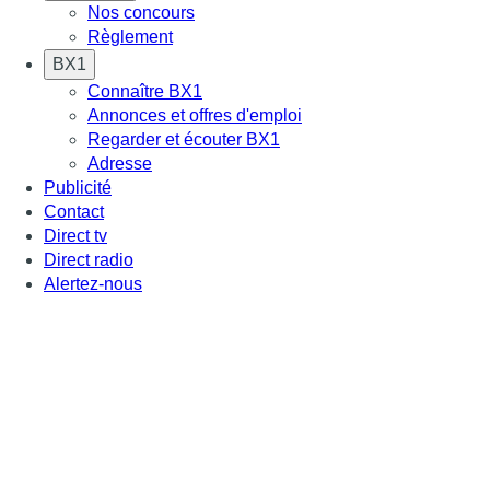
Nos concours
Règlement
BX1
Connaître BX1
Annonces et offres d'emploi
Regarder et écouter BX1
Adresse
Publicité
Contact
Direct tv
Direct radio
Alertez-nous