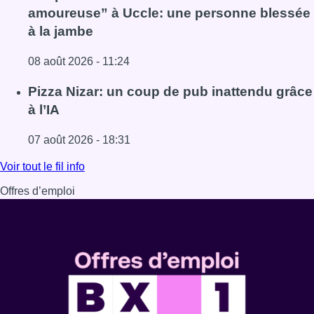
amoureuse” à Uccle: une personne blessée
à la jambe
08 août 2026 - 11:24
Lire l'article Coups de feu sur fond de “rivalité amoureus
Pizza Nizar: un coup de pub inattendu grâce
à l’IA
07 août 2026 - 18:31
Lire l'article Pizza Nizar: un coup de pub inattendu grâce à
Voir tout le fil info
Offres d’emploi