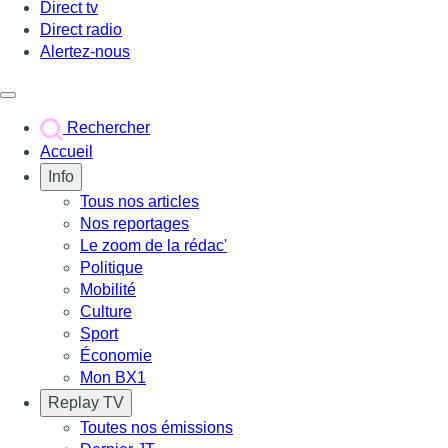
Direct tv
Direct radio
Alertez-nous
Déclencher le menu
Rechercher
Accueil
Info
Tous nos articles
Nos reportages
Le zoom de la rédac'
Politique
Mobilité
Culture
Sport
Économie
Mon BX1
Replay TV
Toutes nos émissions