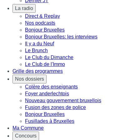
Dernier JT
La radio
Direct & Replay
Nos podcasts
Bonjour Bruxelles
Bonjour Bruxelles: les interviews
Il y a du Neuf
Le Brunch
Le Club du Dimanche
Le Club de l'Immo
Grille des programmes
Nos dossiers
Colère des enseignants
Foyer anderlechtois
Nouveau gouvernement bruxellois
Fusion des zones de police
Bonjour Bruxelles
Fusillades à Bruxelles
Ma Commune
Concours