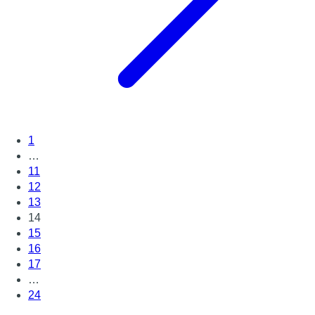
1
…
11
12
13
14
15
16
17
…
24
Page suivante