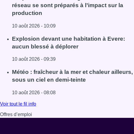
réseau se sont préparés à l’impact sur la
production
10 août 2026 - 10:09
Lire l'article Eclipse du 12 août : les gestionnaires de rés
Explosion devant une habitation à Evere:
aucun blessé à déplorer
10 août 2026 - 09:39
Lire l'article Explosion devant une habitation à Evere: au
Météo : fraîcheur à la mer et chaleur ailleurs,
sous un ciel en demi-teinte
10 août 2026 - 08:08
Lire l'article Météo : fraîcheur à la mer et chaleur ailleurs,
Voir tout le fil info
Offres d’emploi