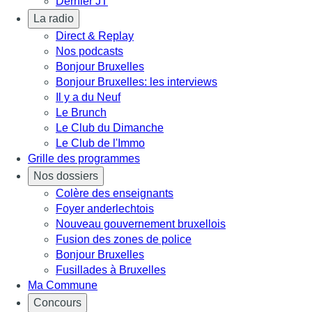
Dernier JT
La radio
Direct & Replay
Nos podcasts
Bonjour Bruxelles
Bonjour Bruxelles: les interviews
Il y a du Neuf
Le Brunch
Le Club du Dimanche
Le Club de l'Immo
Grille des programmes
Nos dossiers
Colère des enseignants
Foyer anderlechtois
Nouveau gouvernement bruxellois
Fusion des zones de police
Bonjour Bruxelles
Fusillades à Bruxelles
Ma Commune
Concours