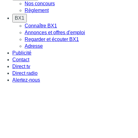
Nos concours
Règlement
BX1
Connaître BX1
Annonces et offres d'emploi
Regarder et écouter BX1
Adresse
Publicité
Contact
Direct tv
Direct radio
Alertez-nous