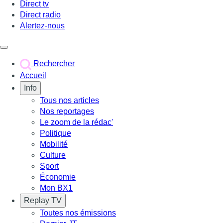
Direct tv
Direct radio
Alertez-nous
Déclencher le menu
Rechercher
Accueil
Info
Tous nos articles
Nos reportages
Le zoom de la rédac'
Politique
Mobilité
Culture
Sport
Économie
Mon BX1
Replay TV
Toutes nos émissions