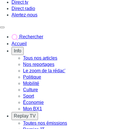
Direct tv
Direct radio
Alertez-nous
Déclencher le menu
Rechercher
Accueil
Info
Tous nos articles
Nos reportages
Le zoom de la rédac'
Politique
Mobilité
Culture
Sport
Économie
Mon BX1
Replay TV
Toutes nos émissions