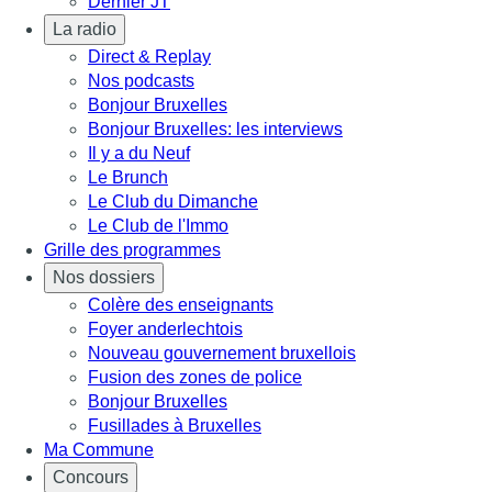
Dernier JT
La radio
Direct & Replay
Nos podcasts
Bonjour Bruxelles
Bonjour Bruxelles: les interviews
Il y a du Neuf
Le Brunch
Le Club du Dimanche
Le Club de l'Immo
Grille des programmes
Nos dossiers
Colère des enseignants
Foyer anderlechtois
Nouveau gouvernement bruxellois
Fusion des zones de police
Bonjour Bruxelles
Fusillades à Bruxelles
Ma Commune
Concours