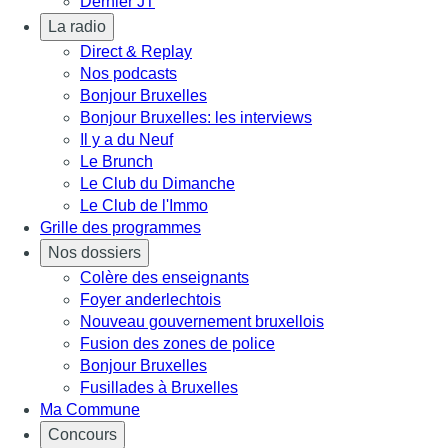
Dernier JT
La radio
Direct & Replay
Nos podcasts
Bonjour Bruxelles
Bonjour Bruxelles: les interviews
Il y a du Neuf
Le Brunch
Le Club du Dimanche
Le Club de l'Immo
Grille des programmes
Nos dossiers
Colère des enseignants
Foyer anderlechtois
Nouveau gouvernement bruxellois
Fusion des zones de police
Bonjour Bruxelles
Fusillades à Bruxelles
Ma Commune
Concours