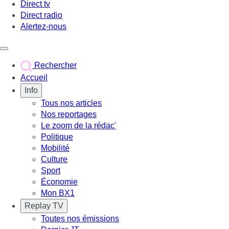
Direct tv
Direct radio
Alertez-nous
Déclencher le menu
Rechercher
Accueil
Info
Tous nos articles
Nos reportages
Le zoom de la rédac'
Politique
Mobilité
Culture
Sport
Économie
Mon BX1
Replay TV
Toutes nos émissions