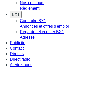
Nos concours
Règlement
BX1
Connaître BX1
Annonces et offres d'emploi
Regarder et écouter BX1
Adresse
Publicité
Contact
Direct tv
Direct radio
Alertez-nous