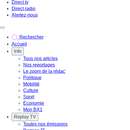
Direct tv
Direct radio
Alertez-nous
Déclencher le menu
Rechercher
Accueil
Info
Tous nos articles
Nos reportages
Le zoom de la rédac'
Politique
Mobilité
Culture
Sport
Économie
Mon BX1
Replay TV
Toutes nos émissions