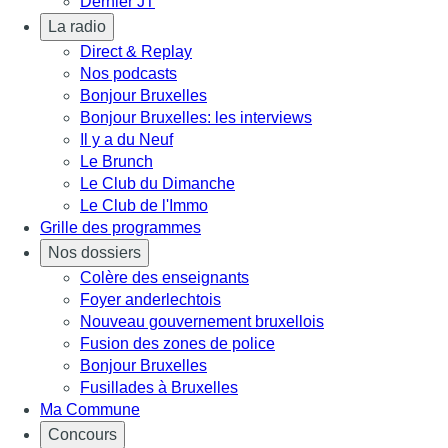
Dernier JT
La radio
Direct & Replay
Nos podcasts
Bonjour Bruxelles
Bonjour Bruxelles: les interviews
Il y a du Neuf
Le Brunch
Le Club du Dimanche
Le Club de l'Immo
Grille des programmes
Nos dossiers
Colère des enseignants
Foyer anderlechtois
Nouveau gouvernement bruxellois
Fusion des zones de police
Bonjour Bruxelles
Fusillades à Bruxelles
Ma Commune
Concours