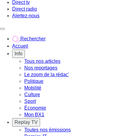
Direct tv
Direct radio
Alertez-nous
Déclencher le menu
Rechercher
Accueil
Info
Tous nos articles
Nos reportages
Le zoom de la rédac'
Politique
Mobilité
Culture
Sport
Économie
Mon BX1
Replay TV
Toutes nos émissions