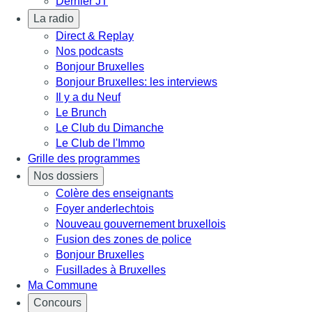
Dernier JT
La radio
Direct & Replay
Nos podcasts
Bonjour Bruxelles
Bonjour Bruxelles: les interviews
Il y a du Neuf
Le Brunch
Le Club du Dimanche
Le Club de l'Immo
Grille des programmes
Nos dossiers
Colère des enseignants
Foyer anderlechtois
Nouveau gouvernement bruxellois
Fusion des zones de police
Bonjour Bruxelles
Fusillades à Bruxelles
Ma Commune
Concours